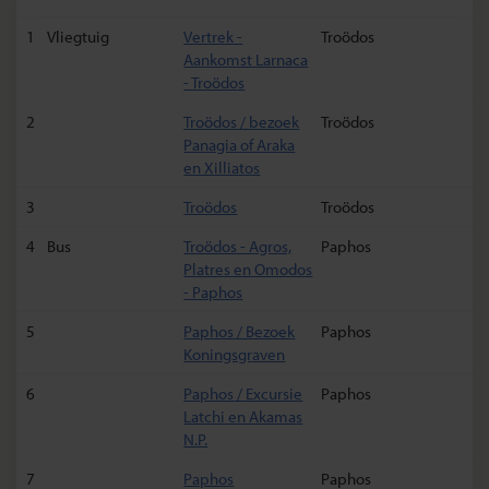
1
Vliegtuig
Vertrek -
Troödos
Aankomst Larnaca
- Troödos
2
Troödos / bezoek
Troödos
Panagia of Araka
en Xilliatos
3
Troödos
Troödos
4
Bus
Troödos - Agros,
Paphos
Platres en Omodos
- Paphos
5
Paphos / Bezoek
Paphos
Koningsgraven
6
Paphos / Excursie
Paphos
Latchi en Akamas
N.P.
7
Paphos
Paphos