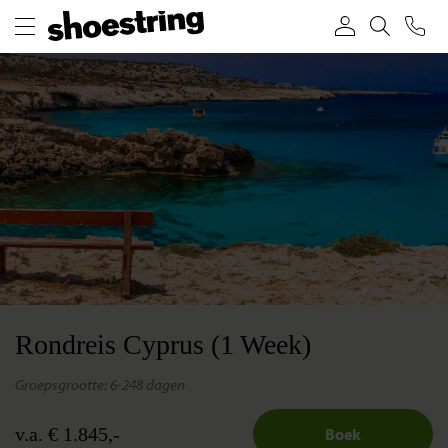
Rondreis Cyprus (1 Week)
groepsgrootte: 6-24
8 dagen
v.a. € 1.845,-
Boek