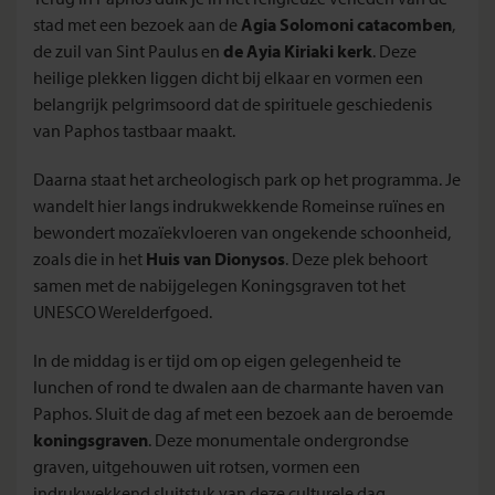
stad met een bezoek aan de
Agia Solomoni catacomben
,
de zuil van Sint Paulus en
de Ayia Kiriaki kerk
. Deze
heilige plekken liggen dicht bij elkaar en vormen een
belangrijk pelgrimsoord dat de spirituele geschiedenis
van Paphos tastbaar maakt.
Daarna staat het archeologisch park op het programma. Je
wandelt hier langs indrukwekkende Romeinse ruïnes en
bewondert mozaïekvloeren van ongekende schoonheid,
zoals die in het
Huis van Dionysos
. Deze plek behoort
samen met de nabijgelegen Koningsgraven tot het
UNESCO Werelderfgoed.
In de middag is er tijd om op eigen gelegenheid te
lunchen of rond te dwalen aan de charmante haven van
Paphos. Sluit de dag af met een bezoek aan de beroemde
koningsgraven
. Deze monumentale ondergrondse
graven, uitgehouwen uit rotsen, vormen een
indrukwekkend sluitstuk van deze culturele dag.