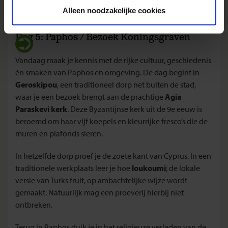
Alleen noodzakelijke cookies
Dag 5: Paphos / Bezoek Koningsgraven
Vandaag maak je kennis met de rijke cultuur, geschiedenis
én smaken van Paphos en omgeving. De dag begint in
Geroskipou
, een traditioneel dorp net buiten de stad,
waar je een bezoek brengt aan de prachtige
Agia
Paraskevi kerk
. Deze Byzantijnse kerk uit de 9e eeuw is
beroemd om haar vijf koepels en kleurrijke fresco’s die de
muren en plafonds sieren.
In hetzelfde dorp proef je de zoete kant van Cyprus. In een
traditionele werkplaats leer je hoe
loukoumi
; de lokale
versie van Turks fruit, op ambachtelijke wijze wordt
gemaakt. Natuurlijk mag een proeverij hierbij niet
ontbreken.
Terug in Paphos duik je in het religieuze verleden van de