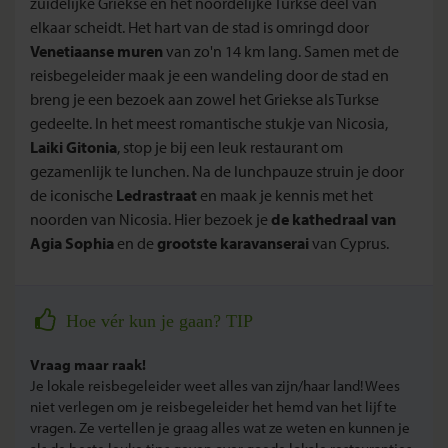
zuidelijke Griekse en het noordelijke Turkse deel van
elkaar scheidt. Het hart van de stad is omringd door
Venetiaanse muren
van zo'n 14 km lang. Samen met de
reisbegeleider maak je een wandeling door de stad en
breng je een bezoek aan zowel het Griekse als Turkse
gedeelte. In het meest romantische stukje van Nicosia,
Laiki Gitonia
, stop je bij een leuk restaurant om
gezamenlijk te lunchen. Na de lunchpauze struin je door
de iconische
Ledrastraat
en maak je kennis met het
noorden van Nicosia. Hier bezoek je
de kathedraal van
Agia Sophia
en de
grootste
karavanserai
van Cyprus.
Hoe vér kun je gaan? TIP
Vraag maar raak!
Je lokale reisbegeleider weet alles van zijn/haar land! Wees
niet verlegen om je reisbegeleider het hemd van het lijf te
vragen. Ze vertellen je graag alles wat ze weten en kunnen je