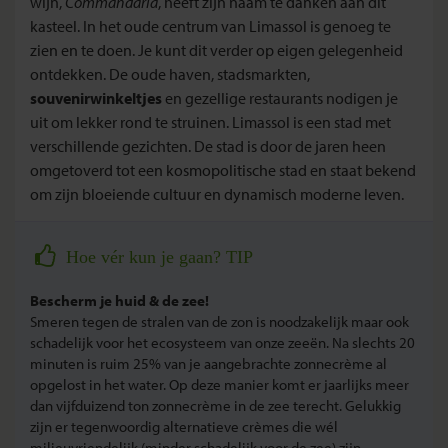
wijn,
Commandaria
, heeft zijn naam te danken aan dit
kasteel. In het oude centrum van Limassol is genoeg te
zien en te doen. Je kunt dit verder op eigen gelegenheid
ontdekken. De oude haven, stadsmarkten,
souvenirwinkeltjes
en gezellige restaurants nodigen je
uit om lekker rond te struinen. Limassol is een stad met
verschillende gezichten. De stad is door de jaren heen
omgetoverd tot een kosmopolitische stad en staat bekend
om zijn bloeiende cultuur en dynamisch moderne leven.
Hoe vér kun je gaan? TIP
Bescherm je huid & de zee!
Smeren tegen de stralen van de zon is noodzakelijk maar ook
schadelijk voor het ecosysteem van onze zeeën. Na slechts 20
minuten is ruim 25% van je aangebrachte zonnecrème al
opgelost in het water. Op deze manier komt er jaarlijks meer
dan vijfduizend ton zonnecrème in de zee terecht. Gelukkig
zijn er tegenwoordig alternatieve crèmes die wél
milieuvriendelijk (minder schadelijk voor de zee) zijn.