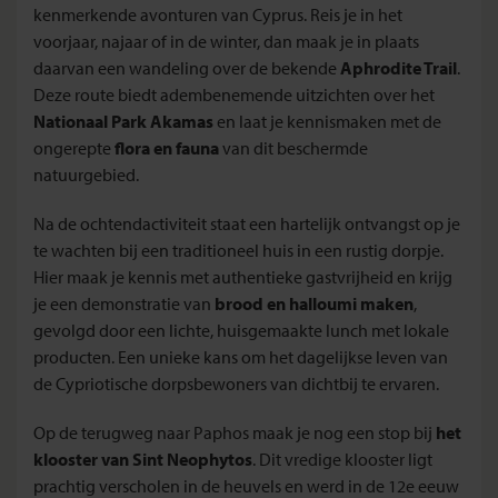
kenmerkende avonturen van Cyprus. Reis je in het
voorjaar, najaar of in de winter, dan maak je in plaats
daarvan een wandeling over de bekende
Aphrodite Trail
.
Deze route biedt adembenemende uitzichten over het
Nationaal Park Akamas
en laat je kennismaken met de
ongerepte
flora en fauna
van dit beschermde
natuurgebied.
Na de ochtendactiviteit staat een hartelijk ontvangst op je
te wachten bij een traditioneel huis in een rustig dorpje.
Hier maak je kennis met authentieke gastvrijheid en krijg
je een demonstratie van
brood en halloumi maken
,
gevolgd door een lichte, huisgemaakte lunch met lokale
producten. Een unieke kans om het dagelijkse leven van
de Cypriotische dorpsbewoners van dichtbij te ervaren.
Op de terugweg naar Paphos maak je nog een stop bij
het
klooster van Sint Neophytos
. Dit vredige klooster ligt
prachtig verscholen in de heuvels en werd in de 12e eeuw