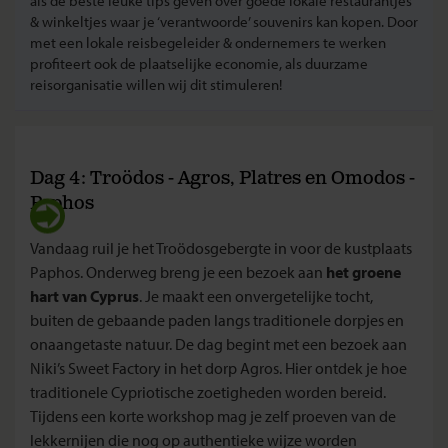
als de beste leuke tips geven over goede lokale restaurantjes
& winkeltjes waar je ‘verantwoorde’ souvenirs kan kopen. Door
met een lokale reisbegeleider & ondernemers te werken
profiteert ook de plaatselijke economie, als duurzame
reisorganisatie willen wij dit stimuleren!
Dag 4: Troödos - Agros, Platres en Omodos -
Paphos
Vandaag ruil je het Troödosgebergte in voor de kustplaats
Paphos. Onderweg breng je een bezoek aan
het groene
hart van Cyprus
. Je maakt een onvergetelijke tocht,
buiten de gebaande paden langs traditionele dorpjes en
onaangetaste natuur. De dag begint met een bezoek aan
Niki’s Sweet Factory in het dorp Agros. Hier ontdek je hoe
traditionele Cypriotische zoetigheden worden bereid.
Tijdens een korte workshop mag je zelf proeven van de
lekkernijen die nog op authentieke wijze worden