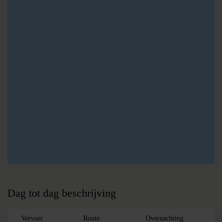
B
Troodos
C
Paphos
D
Akamas NP
E
Larnaca
Dag tot dag beschrijving
Vervoer
Route
Overnachting