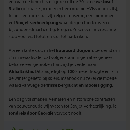
een van de beruchtste figuren uit de 20ste eeuw:
Josef
Stalin
(of zoals zijn moeder hem noemde: Vissarionovitsj).
In het centrum staat zijn eigen museum, een monument
vol
Sovjet-verheerlijking
waar de geschiedenis een
bijzondere draai heeft gekregen. Zeker een interessante
stop voor wat foto’s en stof tot nadenken.
Via een korte stop in het
kuuroord Borjomi
, beroemd om
z’n mineraalwater dat volgens sommigen alles geneest
behalve een gebroken hart, rijd je verder naar
Akhaltsikhe
. Dit stadje ligt op 1000 meter hoogte en is in
de winter geliefd bij skiërs, maar ook nu zeker de moeite
waard vanwege de
frisse berglucht en mooie ligging
.
Een dag vol smaken, verhalen en historische contrasten
van eeuwenoude wijnvaten tot Sovjet-verheerlijking. Je
rondreis door Georgië
verveelt nooit.