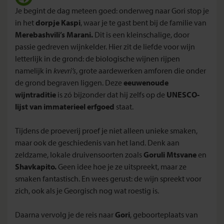
Je begint de dag meteen goed: onderweg naar Gori stop je
in het
dorpje Kaspi
, waar je te gast bent bij de familie van
Merebashvili’s Marani.
Dit is een kleinschalige, door
passie gedreven wijnkelder. Hier zit de liefde voor wijn
letterlijk in de grond: de biologische wijnen rijpen
namelijk in
kvevri’s
, grote aardewerken amforen die onder
de grond begraven liggen. Deze
eeuwenoude
wijntraditie
is zó bijzonder dat hij zelfs op de
UNESCO-
lijst van immaterieel erfgoed
staat.
Tijdens de proeverij proef je niet alleen unieke smaken,
maar ook de geschiedenis van het land. Denk aan
zeldzame, lokale druivensoorten zoals
Goruli Mtsvane
en
Shavkapito.
Geen idee hoe je ze uitspreekt, maar ze
smaken fantastisch. En wees gerust: de wijn spreekt voor
zich, ook als je Georgisch nog wat roestig is.
Daarna vervolg je de reis naar
Gori
, geboorteplaats van