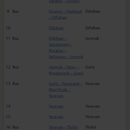
Vardzia – Gyumri
9
Bus
Gyumri – Haghpat
Dilizhan
– Dilizhan
10
Dilizhan
Dilizhan
11
Bus
Dilizhan –
Jermuk
Sevanmeer –
Noratuz –
Selimpas – Jermuk
12
Bus
Jermuk – Tatev –
Goris
Khndzoresk – Goris
13
Bus
Goris – Noravank –
Yerevan
Khor Virab –
Yerevan
14
Yerevan
Yerevan
15
Yerevan
Yerevan
16
Bus
Yerevan – Tbilisi
Tbilisi