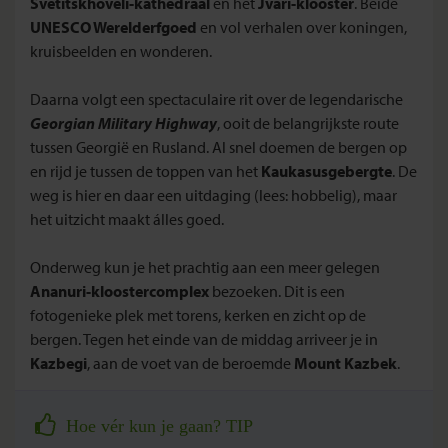
Svetitskhoveli-kathedraal
en het
Jvari-klooster
. Beide
UNESCO Werelderfgoed
en vol verhalen over koningen,
kruisbeelden en wonderen.
Daarna volgt een spectaculaire rit over de legendarische
Georgian Military Highway
, ooit de belangrijkste route
tussen Georgië en Rusland. Al snel doemen de bergen op
en rijd je tussen de toppen van het
Kaukasusgebergte
. De
weg is hier en daar een uitdaging (lees: hobbelig), maar
het uitzicht maakt álles goed.
Onderweg kun je het prachtig aan een meer gelegen
Ananuri-kloostercomplex
bezoeken. Dit is een
fotogenieke plek met torens, kerken en zicht op de
bergen. Tegen het einde van de middag arriveer je in
Kazbegi
, aan de voet van de beroemde
Mount Kazbek
.
Hoe vér kun je gaan? TIP