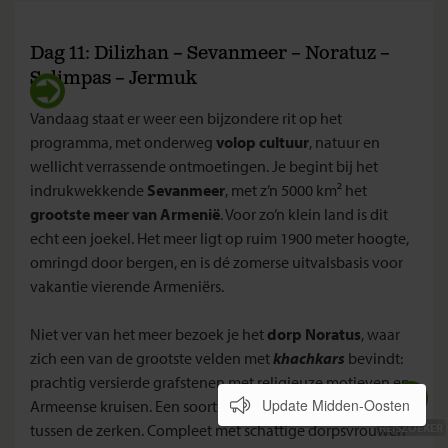
Dag 11: Dilizhan – Sevanmeer – Noratuz –
Selimpas – Jermuk
Vandaag staat er weer een bijzondere rit op het
programma, met onderweg
volop cultuur
, natuur en
wellicht verrassende ontmoetingen. Je begint bij het
indrukwekkende
Sevanmeer
, met z’n 5000 km² het
grootste meer van Armenië
. Voor zo’n klein land is dit
echt een joekel. Het meer ligt op ruim 1900 meter hoogte,
omringd door bergen, en is dé zomerse uitvalsbasis voor
vakantie vierende Armeniërs.
Niet ver van het meer bezoek je het
dorp Noratus
, waar
zich een van de grootste velden met
khachkars
bevindt:
prachtig versierde grafstenen met religieuze motieven en
Update Midden-Oosten
Armeense kruisen. Een soort openluchtmuseum, maar dan
tussen de zerken. Compleet met schattige dorpsvrouwen
REISZOEKER