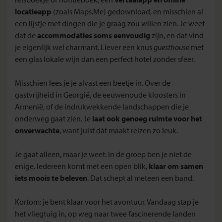
locatieapp
(zoals Maps.Me) gedownload, en misschien al
een lijstje met dingen die je graag zou willen zien. Je weet
dat de
accommodaties soms eenvoudig
zijn, en dat vind
je eigenlijk wel charmant. Liever een knus
guesthouse
met
een glas lokale wijn dan een perfect hotel zonder sfeer.
Misschien lees je je alvast een beetje in. Over de
gastvrijheid in Georgië, de eeuwenoude kloosters in
Armenië, of de indrukwekkende landschappen die je
onderweg gaat zien. Je
laat ook genoeg ruimte voor het
onverwachte
, want juist dát maakt reizen zo leuk.
Je gaat alleen, maar je weet: in de groep ben je niet de
enige. Iedereen komt met een open blik,
klaar om samen
iets moois te beleven
. Dat schept al meteen een band.
Kortom: je bent klaar voor het avontuur. Vandaag stap je
het vliegtuig in, op weg naar twee fascinerende landen