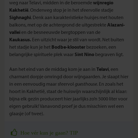
weg naar Telavi, midden in de beroemde
wijnregio
Kakhetië
. Onderweg stop je in het sfeervolle stadje
Sighnaghi
. Denk aan karakteristieke huisjes met houten
balkons, met op de achtergrond de uitgestrekte
Alazani-
vallei
en de besneeuwde bergtoppen van de
Kaukasus.
Een uitzicht waar je stil van wordt. Net buiten
het stadje kun je het
Bodbe-klooster
bezoeken, een
belangrijke spirituele plek waar
Sint Nino
begraven ligt.
Aan het eind van de middag kom je aan in
Telavi
, een
charmant dorpje omringd door wijngaarden. Je slaapt hier
in een eenvoudig maar sfeervol
guesthouse
. En zoals het
hoort in Kakhetië, staat de huiswijn waarschijnlijk al klaar:
bijna elk gezin produceert hier jaarlijks zo’n 5000 liter voor
eigen gebruik! Vanavond proef je dus misschien wel een
glaasje (of twee).
Hoe vér kun je gaan? TIP