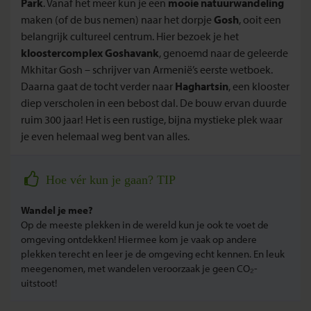
Park
. Vanaf het meer kun je een
mooie natuurwandeling
maken (of de bus nemen) naar het dorpje
Gosh
, ooit een
belangrijk cultureel centrum. Hier bezoek je het
kloostercomplex Goshavank
, genoemd naar de geleerde
Mkhitar Gosh – schrijver van Armenië’s eerste wetboek.
Daarna gaat de tocht verder naar
Haghartsin
, een klooster
diep verscholen in een bebost dal. De bouw ervan duurde
ruim 300 jaar! Het is een rustige, bijna mystieke plek waar
je even helemaal weg bent van alles.
Hoe vér kun je gaan? TIP
Wandel je mee?
Op de meeste plekken in de wereld kun je ook te voet de
omgeving ontdekken! Hiermee kom je vaak op andere
plekken terecht en leer je de omgeving echt kennen. En leuk
meegenomen, met wandelen veroorzaak je geen CO₂-
uitstoot!