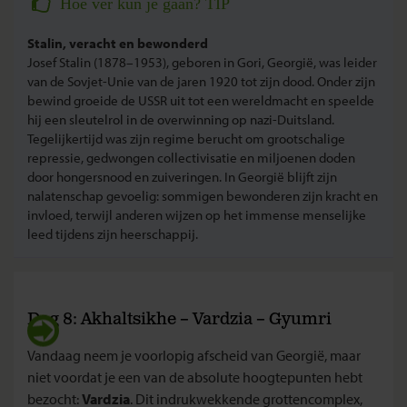
Hoe vér kun je gaan? TIP
Stalin, veracht en bewonderd
Josef Stalin (1878–1953), geboren in Gori, Georgië, was leider
van de Sovjet-Unie van de jaren 1920 tot zijn dood. Onder zijn
bewind groeide de USSR uit tot een wereldmacht en speelde
hij een sleutelrol in de overwinning op nazi-Duitsland.
Tegelijkertijd was zijn regime berucht om grootschalige
repressie, gedwongen collectivisatie en miljoenen doden
door hongersnood en zuiveringen. In Georgië blijft zijn
nalatenschap gevoelig: sommigen bewonderen zijn kracht en
invloed, terwijl anderen wijzen op het immense menselijke
leed tijdens zijn heerschappij.
Dag 8: Akhaltsikhe – Vardzia – Gyumri
Vandaag neem je voorlopig afscheid van Georgië, maar
niet voordat je een van de absolute hoogtepunten hebt
bezocht:
Vardzia
. Dit indrukwekkende grottencomplex,