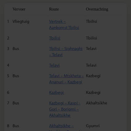
Vervoer
Route
Overnachting
1
Vliegtuig
Vertrek –
Tbilisi
Aankomst Tbilisi
2
Tbilisi
Tbilisi
3
Bus
Tbilisi – Sighnaghi
Telavi
– Telavi
4
Telavi
Telavi
5
Bus
Telavi – Mtskheta –
Kazbegi
Ananuri – Kazbegi
6
Kazbegi
Kazbegi
7
Bus
Kazbegi – Kaspi -
Akhaltsikhe
Gori – Borjomi –
Akhaltsikhe
8
Bus
Akhaltsikhe –
Gyumri