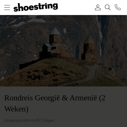
Rondreis Georgië & Armenië (2
Weken)
groepsgrootte: 6-24
17 dagen