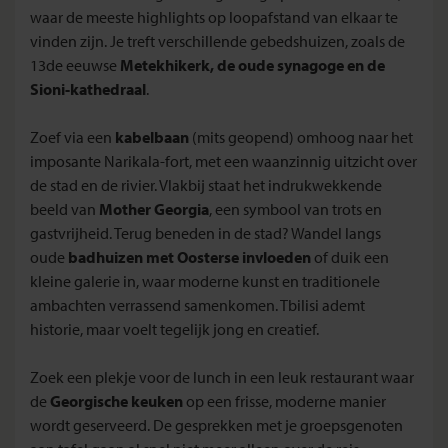
waar de meeste highlights op loopafstand van elkaar te
vinden zijn. Je treft verschillende gebedshuizen, zoals de
13de eeuwse
Metekhikerk, de oude synagoge en de
Sioni-kathedraal
.
Zoef via een
kabelbaan
(mits geopend) omhoog naar het
imposante Narikala-fort, met een waanzinnig uitzicht over
de stad en de rivier. Vlakbij staat het indrukwekkende
beeld van
Mother Georgia
, een symbool van trots en
gastvrijheid. Terug beneden in de stad? Wandel langs
oude
badhuizen met Oosterse invloeden
of duik een
kleine galerie in, waar moderne kunst en traditionele
ambachten verrassend samenkomen. Tbilisi ademt
historie, maar voelt tegelijk jong en creatief.
Zoek een plekje voor de lunch in een leuk restaurant waar
de
Georgische keuken
op een frisse, moderne manier
wordt geserveerd. De gesprekken met je groepsgenoten