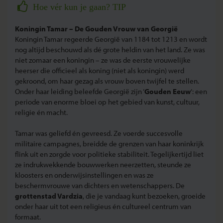
Hoe vér kun je gaan? TIP
Koningin Tamar – De Gouden Vrouw van Georgië
Koningin Tamar regeerde Georgië van 1184 tot 1213 en wordt
nog altijd beschouwd als dé grote heldin van het land. Ze was
niet zomaar een koningin – ze was de eerste vrouwelijke
heerser die officieel als koning (niet als koningin) werd
gekroond, om haar gezag als vrouw boven twijfel te stellen.
Onder haar leiding beleefde Georgië zijn ‘
Gouden Eeuw
’: een
periode van enorme bloei op het gebied van kunst, cultuur,
religie én macht.
Tamar was geliefd én gevreesd. Ze voerde succesvolle
militaire campagnes, breidde de grenzen van haar koninkrijk
flink uit en zorgde voor politieke stabiliteit. Tegelijkertijd liet
ze indrukwekkende bouwwerken neerzetten, steunde ze
kloosters en onderwijsinstellingen en was ze
beschermvrouwe van dichters en wetenschappers. De
grottenstad Vardzia
, die je vandaag kunt bezoeken, groeide
onder haar uit tot een religieus én cultureel centrum van
formaat.