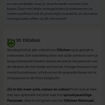
en over winkeltjes waar je ‘verantwoorde’ souvenirs kan
kopen. Door met lokale reisbegeleiders & ondernemers te
werken profiteert ook de plaatselijke economie, als duurzame
reisorganisatie willen wij dit stimuleren!
Dag 10: Dilizhan
Vandaag heb je alle vrijheid om
Dilizhan
op je gemak te
verkennen. Een wandeling door het oude centrum voert je
langs charmante houten huizen en laat je iets proeven van
de rijkdom die het stadje ooit kende. Vroeger kwamen hier
vooral kunstenaars, schrijvers en de gegoede klasse om te
ontspannen in de frisse berglucht.
Zin in iets meer actie, natuur en cultuur?
Dan kun je mee
met een optionele excursie naar het
sprookjesachtige
Parzmeer
, diep in het groen van het
Dilizhan Nationaal