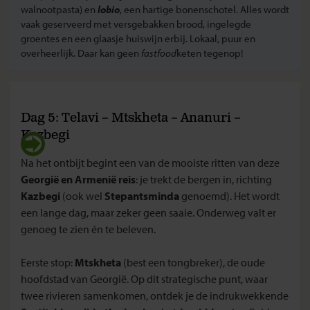
walnootpasta) en
lobio
, een hartige bonenschotel. Alles wordt
vaak geserveerd met versgebakken brood, ingelegde
groentes en een glaasje huiswijn erbij. Lokaal, puur en
overheerlijk. Daar kan geen
fastfood
keten tegenop!
Dag 5: Telavi – Mtskheta – Ananuri –
Kazbegi
Na het ontbijt begint een van de mooiste ritten van deze
Georgië en Armenië reis
: je trekt de bergen in, richting
Kazbegi
(ook wel
Stepantsminda
genoemd). Het wordt
een lange dag, maar zeker geen saaie. Onderweg valt er
genoeg te zien én te beleven.
Eerste stop:
Mtskheta
(best een tongbreker), de oude
hoofdstad van Georgië. Op dit strategische punt, waar
twee rivieren samenkomen, ontdek je de indrukwekkende