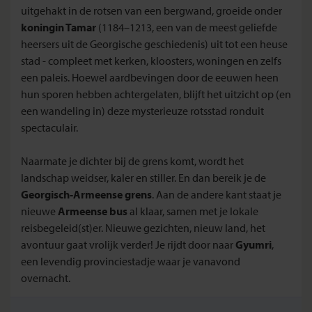
uitgehakt in de rotsen van een bergwand, groeide onder
koningin Tamar
(1184–1213, een van de meest geliefde
heersers uit de Georgische geschiedenis) uit tot een heuse
stad - compleet met kerken, kloosters, woningen en zelfs
een paleis. Hoewel aardbevingen door de eeuwen heen
hun sporen hebben achtergelaten, blijft het uitzicht op (en
een wandeling in) deze mysterieuze rotsstad ronduit
spectaculair.
Naarmate je dichter bij de grens komt, wordt het
landschap weidser, kaler en stiller. En dan bereik je de
Georgisch-Armeense grens
. Aan de andere kant staat je
nieuwe
Armeense bus
al klaar, samen met je lokale
reisbegeleid(st)er. Nieuwe gezichten, nieuw land, het
avontuur gaat vrolijk verder! Je rijdt door naar
Gyumri
,
een levendig provinciestadje waar je vanavond
overnacht.