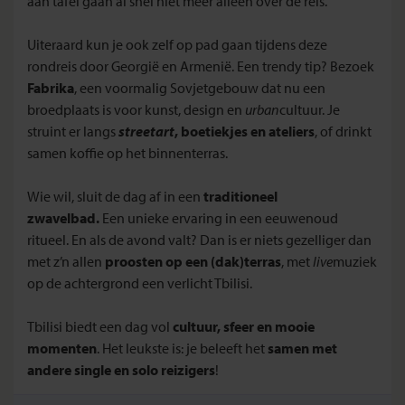
aan tafel gaan al snel niet meer alleen over de reis.
Uiteraard kun je ook zelf op pad gaan tijdens deze
rondreis door Georgië en Armenië. Een trendy tip? Bezoek
Fabrika
, een voormalig Sovjetgebouw dat nu een
broedplaats is voor kunst, design en
urban
cultuur. Je
struint er langs
streetart
, boetiekjes en ateliers
, of drinkt
samen koffie op het binnenterras.
Wie wil, sluit de dag af in een
traditioneel
zwavelbad.
Een unieke ervaring in een eeuwenoud
ritueel. En als de avond valt? Dan is er niets gezelliger dan
met z’n allen
proosten op een (dak)terras
, met
live
muziek
op de achtergrond een verlicht Tbilisi.
Tbilisi biedt een dag vol
cultuur, sfeer en mooie
momenten
. Het leukste is: je beleeft het
samen met
andere single en solo reizigers
!