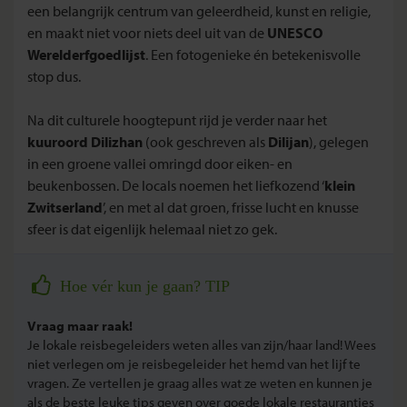
een belangrijk centrum van geleerdheid, kunst en religie,
en maakt niet voor niets deel uit van de
UNESCO
Werelderfgoedlijst
. Een fotogenieke én betekenisvolle
stop dus.
Na dit culturele hoogtepunt rijd je verder naar het
kuuroord Dilizhan
(ook geschreven als
Dilijan
), gelegen
in een groene vallei omringd door eiken- en
beukenbossen. De locals noemen het liefkozend ‘
klein
Zwitserland
’, en met al dat groen, frisse lucht en knusse
sfeer is dat eigenlijk helemaal niet zo gek.
Hoe vér kun je gaan? TIP
Vraag maar raak!
Je lokale reisbegeleiders weten alles van zijn/haar land! Wees
niet verlegen om je reisbegeleider het hemd van het lijf te
vragen. Ze vertellen je graag alles wat ze weten en kunnen je
als de beste leuke tips geven over goede lokale restaurantjes