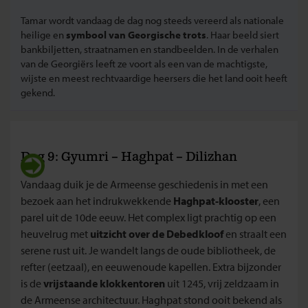
Tamar wordt vandaag de dag nog steeds vereerd als nationale
heilige en
symbool van Georgische trots
. Haar beeld siert
bankbiljetten, straatnamen en standbeelden. In de verhalen
van de Georgiërs leeft ze voort als een van de machtigste,
wijste en meest rechtvaardige heersers die het land ooit heeft
gekend.
Dag 9: Gyumri – Haghpat – Dilizhan
Vandaag duik je de Armeense geschiedenis in met een
bezoek aan het indrukwekkende
Haghpat-klooster
, een
parel uit de 10de eeuw. Het complex ligt prachtig op een
heuvelrug met
uitzicht over de Debedkloof
en straalt een
serene rust uit. Je wandelt langs de oude bibliotheek, de
refter (eetzaal), en eeuwenoude kapellen. Extra bijzonder
is de
vrijstaande klokkentoren
uit 1245, vrij zeldzaam in
de Armeense architectuur. Haghpat stond ooit bekend als