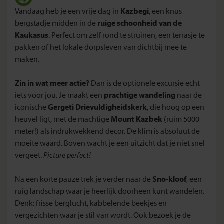
Vandaag heb je een vrije dag in
Kazbegi
, een knus
bergstadje midden in de
ruige schoonheid van de
Kaukasus
. Perfect om zelf rond te struinen, een terrasje te
pakken of het lokale dorpsleven van dichtbij mee te
maken.
Zin in wat meer actie?
Dan is de optionele excursie echt
iets voor jou. Je maakt een
prachtige wandeling
naar de
iconische
Gergeti Drievuldigheidskerk
, die hoog op een
heuvel ligt, met de machtige
Mount Kazbek
(ruim 5000
meter!) als indrukwekkend decor. De klim is absoluut de
moeite waard. Boven wacht je een uitzicht dat je niet snel
vergeet.
Picture perfect!
Na een korte pauze trek je verder naar de
Sno-kloof
, een
ruig landschap waar je heerlijk doorheen kunt wandelen.
Denk: frisse berglucht, kabbelende beekjes en
vergezichten waar je stil van wordt. Ook bezoek je de