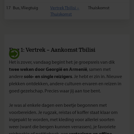
17
Bus, Vliegtuig
Vertrek Tbilisi –
Thuiskomst
Thuiskomst
Dag 1: Vertrek – Aankomst Tbilisi
Het is zover, vandaag begint het: je groepsreis van dik
twee weken door Georgië en Armenië
, samen met
andere
solo- en single reizigers
. Je hebt er zin in. Nieuwe
plekken ontdekken, andere culturen ervaren en reizen in
goed gezelschap. Precies waar jij aan toe bent.
Je was al enkele dagen een beetje begonnen met
voorbereiden. Je rugzak, reistas of koffer staat klaar om
ingepakt te worden, met kleding voor allerlei soorten
weer (want die bergen kunnen verrassen), je favoriete
reisboekje of notitieboek, een
vertaalapp en offline