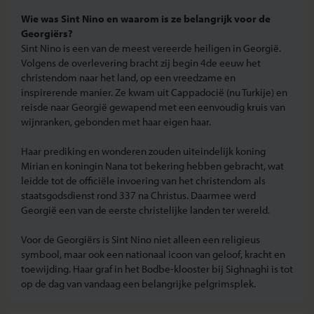
Wie was Sint Nino en waarom is ze belangrijk voor de
Georgiërs?
Sint Nino is een van de meest vereerde heiligen in Georgië.
Volgens de overlevering bracht zij begin 4de eeuw het
christendom naar het land, op een vreedzame en
inspirerende manier. Ze kwam uit Cappadocië (nu Turkije) en
reisde naar Georgië gewapend met een eenvoudig kruis van
wijnranken, gebonden met haar eigen haar.
Haar prediking en wonderen zouden uiteindelijk koning
Mirian en koningin Nana tot bekering hebben gebracht, wat
leidde tot de officiële invoering van het christendom als
staatsgodsdienst rond 337 na Christus. Daarmee werd
Georgië een van de eerste christelijke landen ter wereld.
Voor de Georgiërs is Sint Nino niet alleen een religieus
symbool, maar ook een nationaal icoon van geloof, kracht en
toewijding. Haar graf in het Bodbe-klooster bij Sighnaghi is tot
op de dag van vandaag een belangrijke pelgrimsplek.