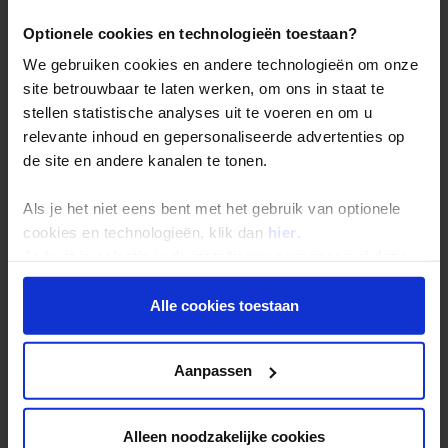
Duurzaam reizen
Optionele cookies en technologieën toestaan?
Reis- en annuleringsvoorwaarden
We gebruiken cookies en andere technologieën om onze
Veelgestelde vragen
site betrouwbaar te laten werken, om ons in staat te
Inloggen op mijn.Shoestring
stellen statistische analyses uit te voeren en om u
relevante inhoud en gepersonaliseerde advertenties op
de site en andere kanalen te tonen.
Reisthema's
Groepsreizen
Als je het niet eens bent met het gebruik van optionele
cookies en technologieën, klik dan
hier
.
Single reizen
Je kunt je selectie in de instellingen aanpassen of deze
Festivalreizen
onder aan de pagina op elk gewenst moment voor de
Gegarandeerde reizen
toekomst wijzigen.
Alle cookies toestaan
Nieuwe reizen
Privacy beleid
Aanpassen
Over Shoestring
Bel, mail of chat met ons
Alleen noodzakelijke cookies