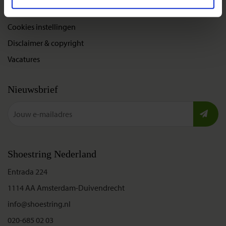
Privacybeleid
Cookies instellingen
Disclaimer & copyright
Vacatures
Nieuwsbrief
Shoestring Nederland
Entrada 224
1114 AA Amsterdam-Duivendrecht
info@shoestring.nl
020-685 02 03