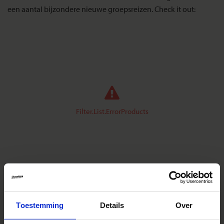
een aantal bijzondere nieuwe groepsreizen. Check it out:
Filter.List.ErrorProducts
Reizen met Shoestring
De belangrijkste info op een rij
Toestemming
Details
Over
Bestemmingen