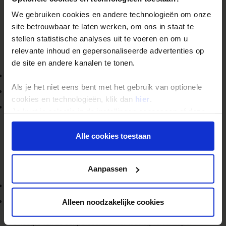
We gebruiken cookies en andere technologieën om onze
Groepssamenstelling
site betrouwbaar te laten werken, om ons in staat te
Benieuwd wie er meegaan op jouw
single reis
? Zodra er
minimaal
stellen statistische analyses uit te voeren en om u
3 boekers
zijn, wordt de groepssamenstelling zichtbaar bij de
relevante inhoud en gepersonaliseerde advertenties op
vertrekdatum. Je ziet onder andere:
de site en andere kanalen te tonen.
het aantal deelnemers
Als je het niet eens bent met het gebruik van optionele
de gemiddelde leeftijd
cookies en technologieën, klik dan
hier
.
de man/vrouw-verhouding
Je kunt je selectie in de instellingen aanpassen of deze
onder aan de pagina op elk gewenst moment voor de
Zo stap je goed voorbereid op reis.
toekomst wijzigen.
Alle cookies toestaan
Kamer delen of eenpersoonskamer
Privacy beleid
Bij onze
singlereizen
heb je altijd keuze:
Aanpassen
boeken op indeling (kamer delen)
een gegarandeerde eenpersoonskamer tegen toeslag
Alleen noodzakelijke cookies
De hoogte van de eenpersoonskamer toeslag verschilt per