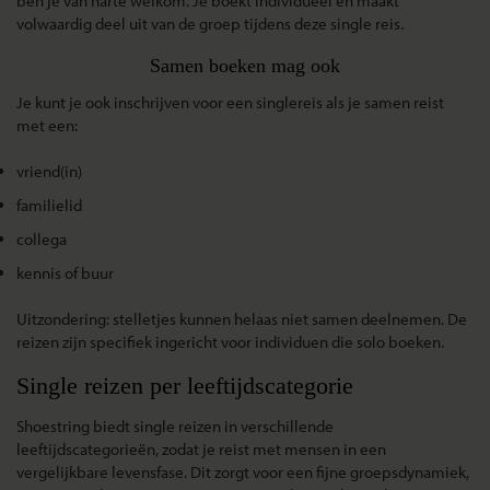
ben je van harte welkom. Je boekt individueel en maakt
volwaardig deel uit van de groep tijdens deze
single reis
.
Samen boeken mag ook
Je kunt je ook inschrijven voor een
singlereis
als je samen reist
met een:
vriend(in)
familielid
collega
kennis of buur
Uitzondering:
stelletjes kunnen helaas niet samen deelnemen. De
reizen zijn specifiek ingericht voor individuen die solo boeken.
Single reizen per leeftijdscategorie
Shoestring biedt single reizen in verschillende
leeftijdscategorieën, zodat je reist met mensen in een
vergelijkbare levensfase. Dit zorgt voor een fijne groepsdynamiek,