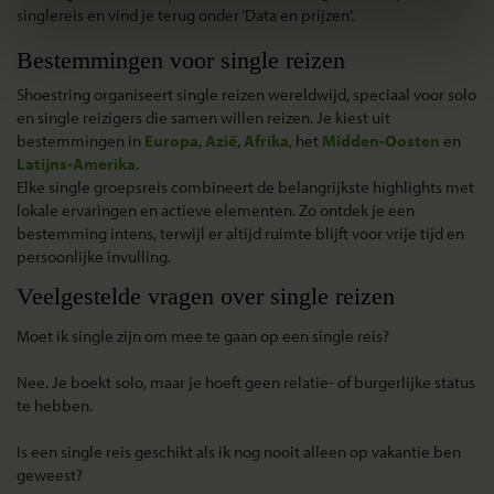
singlereis
en vind je terug onder
‘Data en prijzen’
.
Bestemmingen voor single reizen
Shoestring organiseert single reizen wereldwijd, speciaal voor solo
en single reizigers die samen willen reizen. Je kiest uit
bestemmingen in
Europa
,
Azië
,
Afrika
, het
Midden-Oosten
en
Latijns-Amerik
a
.
Elke single groepsreis combineert de belangrijkste highlights met
lokale ervaringen en actieve elementen. Zo ontdek je een
bestemming intens, terwijl er altijd ruimte blijft voor vrije tijd en
persoonlijke invulling.
Veelgestelde vragen over single reizen
Moet ik single zijn om mee te gaan op een single reis?
Nee. Je boekt solo, maar je hoeft geen relatie- of burgerlijke status
te hebben.
Is een single reis geschikt als ik nog nooit alleen op vakantie ben
geweest?