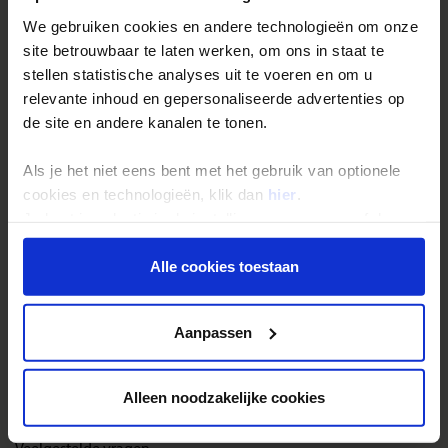
tijdrovende klus. In plaats van dat jij naar de GGD of huisarts moet
gaan, komt een huisarts bij je thuis op het moment dat het jou
We gebruiken cookies en andere technologieën om onze
schikt om de benodigde inentingen te zetten.
site betrouwbaar te laten werken, om ons in staat te
stellen statistische analyses uit te voeren en om u
De Belgische reizigers kunnen voor de meest correcte en up-to-
relevante inhoud en gepersonaliseerde advertenties op
date informatie terecht bij de huisarts en/of bij het Instituut voor
de site en andere kanalen te tonen.
Tropische Geneeskunde. Je kan ook op
www.wanda.be
online per
land advies opvragen. Bij het Instituut voor Tropische
Geneeskunde kun je ook terecht voor je inentingen (
www.itg.be
).
Als je het niet eens bent met het gebruik van optionele
cookies en technologieën, klik dan
hier
.
Je kunt je selectie in de instellingen aanpassen of deze
onder aan de pagina op elk gewenst moment voor de
toekomst wijzigen.
Alle cookies toestaan
Reizen met Shoestring
Privacy beleid
De belangrijkste info op een rij
Aanpassen
Bestemmingen
Duurzaam reizen
Alleen noodzakelijke cookies
Reis- en annuleringsvoorwaarden
Veelgestelde vragen