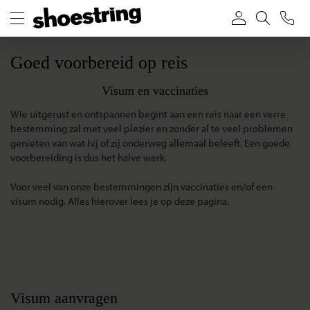
Goed voorbereid op reis
Visum en vaccinaties
Wie uitgerust en ontspannen begint aan een reis naar een verre
bestemming zal met veel plezier en zonder al te veel problemen
genieten van wat hij of zij onderweg allemaal beleeft. Een goede
voorbereiding is dus het halve werk.
Voor veel van onze bestemmingen zijn vaccinaties en/of een
visum nodig. Alles hierover lees je op deze pagina.
Visum aanvragen