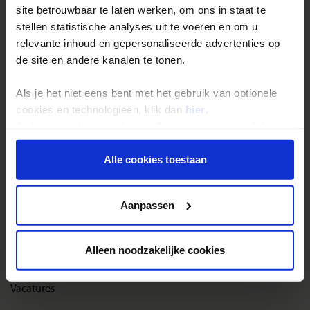
site betrouwbaar te laten werken, om ons in staat te
Reisthema's
stellen statistische analyses uit te voeren en om u
Groepsreizen
relevante inhoud en gepersonaliseerde advertenties op
de site en andere kanalen te tonen.
Single reizen
Festivalreizen
Als je het niet eens bent met het gebruik van optionele
Gegarandeerde reizen
cookies en technologieën, klik dan
hier
.
Je kunt je selectie in de instellingen aanpassen of deze
Nieuwe reizen
onder aan de pagina op elk gewenst moment voor de
toekomst wijzigen.
Alle cookies toestaan
Over Shoestring
Privacy beleid
Bel, mail of chat met ons
Aanpassen
Privacybeleid
Cookies instellingen
Alleen noodzakelijke cookies
Disclaimer & copyright
Vacatures