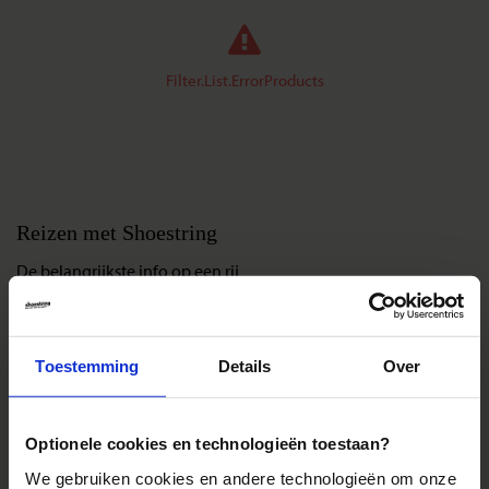
Filter.List.ErrorProducts
Reizen met Shoestring
De belangrijkste info op een rij
Bestemmingen
Duurzaam reizen
Toestemming
Details
Over
Reis- en annuleringsvoorwaarden
Veelgestelde vragen
Inloggen op mijn.Shoestring
Optionele cookies en technologieën toestaan?
We gebruiken cookies en andere technologieën om onze