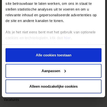
site betrouwbaar te laten werken, om ons in staat te
Reisthema's
stellen statistische analyses uit te voeren en om u
Groepsreizen
relevante inhoud en gepersonaliseerde advertenties op
de site en andere kanalen te tonen.
Single reizen
Festivalreizen
Als je het niet eens bent met het gebruik van optionele
Gegarandeerde reizen
cookies en technologieën, klik dan
hier
.
Je kunt je selectie in de instellingen aanpassen of deze
Nieuwe reizen
onder aan de pagina op elk gewenst moment voor de
toekomst wijzigen.
Alle cookies toestaan
Over Shoestring
Privacy beleid
Bel, mail of chat met ons
Aanpassen
Privacybeleid
Cookies instellingen
Alleen noodzakelijke cookies
Disclaimer & copyright
Vacatures