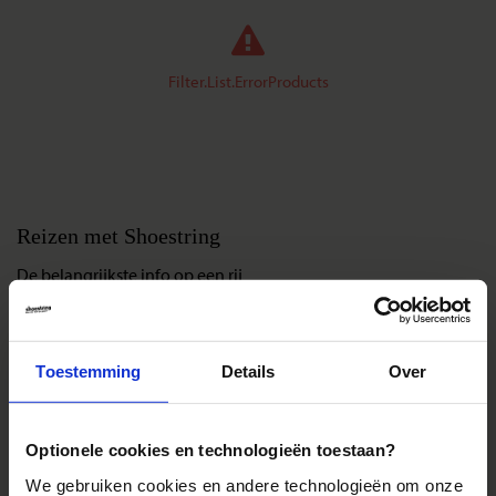
Filter.List.ErrorProducts
Reizen met Shoestring
De belangrijkste info op een rij
Bestemmingen
Duurzaam reizen
Toestemming
Details
Over
Reis- en annuleringsvoorwaarden
Veelgestelde vragen
Inloggen op mijn.Shoestring
Optionele cookies en technologieën toestaan?
We gebruiken cookies en andere technologieën om onze