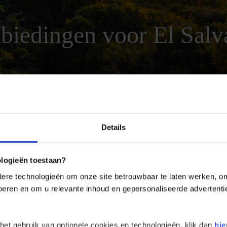
biedingen voor El Salv
ALVADOR
AANBIEDINGEN VOOR EL SALVADOR
Details
REIZEN
LANDINFORMATIE
ologieën toestaan?
re technologieën om onze site betrouwbaar te laten werken, om 
 voeren en om u relevante inhoud en gepersonaliseerde advertenti
eding El Salvador
string kun je altijd terecht voor scherp geprijsde reizen naar de avont
. Bovendien hebben we met grote regelmaat aanbiedingen en last minut
 het gebruik van optionele cookies en technologieën, klik dan
hie