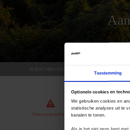
Aan
JE BENT HIER:
HOME
BESTEMMINGEN
EL S
Toestemming
GROEPS
Optionele cookies en techn
We gebruiken cookies en ande
statistische analyses uit te
Aanbi
Filter.List.ErrorFilter
kanalen te tonen.
Bij Shoe
Salvador
Als je het niet eens bent met