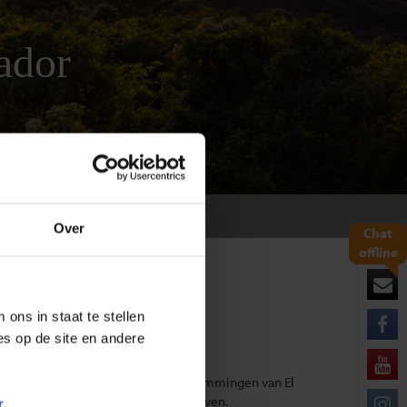
ador
Over
Chat
offline
ons in staat te stellen
es op de site en andere
uurlijkste en meest fascinerende bestemmingen van El
e reizen met extra voordelige tarieven.
r
.