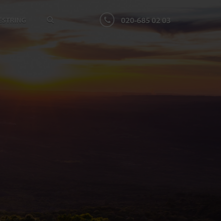
020-685 02 03
ESTRING