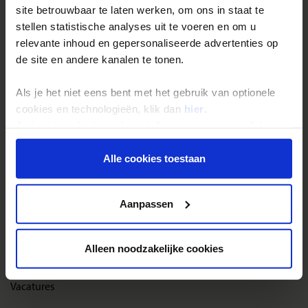
site betrouwbaar te laten werken, om ons in staat te
Reisthema's
stellen statistische analyses uit te voeren en om u
Groepsreizen
relevante inhoud en gepersonaliseerde advertenties op
de site en andere kanalen te tonen.
Single reizen
Festivalreizen
Als je het niet eens bent met het gebruik van optionele
Gegarandeerde reizen
cookies en technologieën, klik dan
hier
.
Je kunt je selectie in de instellingen aanpassen of deze
Nieuwe reizen
onder aan de pagina op elk gewenst moment voor de
toekomst wijzigen.
Alle cookies toestaan
Over Shoestring
Privacy beleid
Bel, mail of chat met ons
Aanpassen
Privacybeleid
Cookies instellingen
Alleen noodzakelijke cookies
Disclaimer & copyright
Vacatures