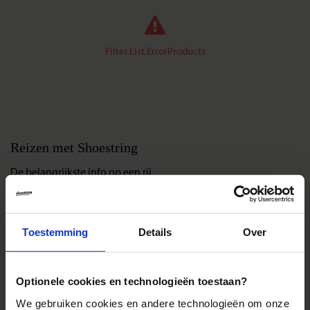
Filter.List.ErrorProducts
Reizen met Shoestring
De belangrijkste info op een rij
Bestemmingen
Duurzaam reizen
Toestemming
Details
Over
Reis- en annuleringsvoorwaarden
Veelgestelde vragen
Inloggen op mijn.Shoestring
Optionele cookies en technologieën toestaan?
We gebruiken cookies en andere technologieën om onze