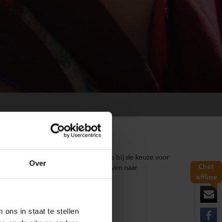
rt en begeleiding. Zij adviseren ons bij de keuze voor
Over
Chat
zen zorgvuldig samenstellen. We streven naar
offline
ons in staat te stellen