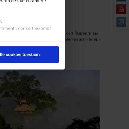
es op de site en andere
r
.
t moment voor de toekomst
muleren ze partners om zich te laten certificeren, maar
, maar ook naar de concrete maatregelen en activiteiten
lle cookies toestaan