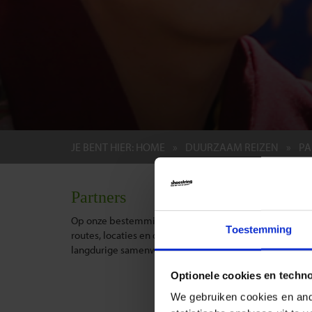
JE BENT HIER:
HOME
DUURZAAM REIZEN
PA
Partners
Op onze bestemmingen werken wij samen met lokale part
Toestemming
routes, locaties en de accommodaties waar je als reizi
langdurige samenwerkingen met deze partners.
Optionele cookies en techn
We gebruiken cookies en ande