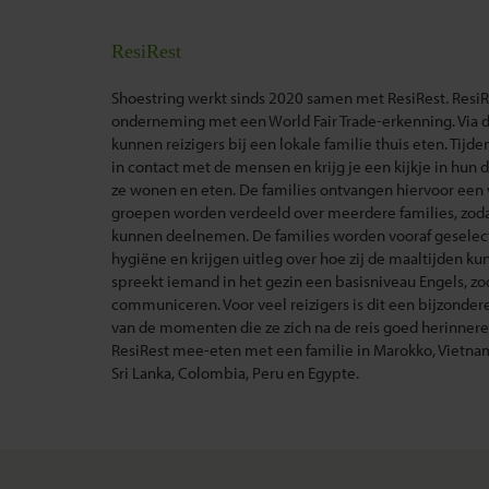
ResiRest
Shoestring werkt sinds 2020 samen met ResiRest. ResiRe
onderneming met een World Fair Trade-erkenning. Via
kunnen reizigers bij een lokale familie thuis eten. Tijd
in contact met de mensen en krijg je een kijkje in hun d
ze wonen en eten. De families ontvangen hiervoor een 
groepen worden verdeeld over meerdere families, zodat
kunnen deelnemen. De families worden vooraf geselec
hygiëne en krijgen uitleg over hoe zij de maaltijden k
spreekt iemand in het gezin een basisniveau Engels, zo
communiceren. Voor veel reizigers is dit een bijzonder
van de momenten die ze zich na de reis goed herinnere
ResiRest mee-eten met een familie in Marokko, Vietna
Sri Lanka, Colombia, Peru en Egypte.