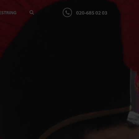
020-685 02 03
ESTRING