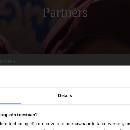
Partners
RTNERS
ners die ondersteunen bij de uitvoering van onze reizen, zoals transpo
Details
ger verblijft. Dankzij hun kennis van de bestemming kunnen wij onze rei
ologieën toestaan?
re technologieën om onze site betrouwbaar te laten werken, om 