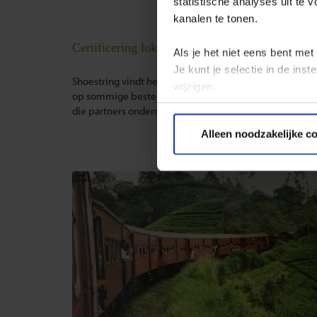
statistische analyses uit te
kanalen te tonen.
Certificering lokale partners
Als je het niet eens bent met
Je kunt je selectie in de in
Shoestring vindt het belangrijk dat haar lokale partne
wijzigen.
op sommige bestemmingen is certificering nog niet besc
die partners ondernemen.
Privacy beleid
Alleen noodzakelijke c