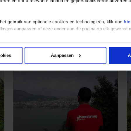
 voeren en om u relevante inhoud en gepersonaliseerde advertenti
 het gebruik van optionele cookies en technologieën, klik dan
hie
stellingen aanpassen of deze onder aan de pagina op elk gewens
rs kunnen laten zien hoe zij omgaan met duurzaamheid. Waar mogelijk sti
hikbaar of haalbaar. Daarom kijken ze niet alleen naar certificeringen
ookies
Aanpassen
A