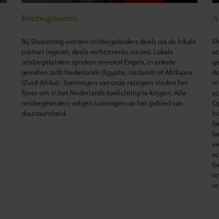
Reisbegeleiders
A
Bij Shoestring worden reisbegeleiders deels via de lokale
Sh
partner ingezet, deels rechtstreeks via ons. Lokale
ac
reisbegeleiders spreken meestal Engels, in enkele
ge
gevallen zelfs Nederlands (Egypte, Jordanië) of Afrikaans
do
(Zuid-Afrika). Sommigen van onze reizigers vinden het
me
fijner om in het Nederlands toelichting te krijgen. Alle
ac
reisbegeleiders volgen trainingen op het gebied van
O
duurzaamheid.
ho
fa
fa
ve
ac
Ge
on
re