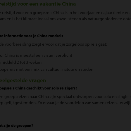
reistijd voor een vakantie China
 reistijd voor een groepsreis China is in het voorjaar en najaar (lente en
m en is het klimaat ideaal om zowel steden als natuurgebieden te ont
he informatie voor je China rondreis
e voorbereiding zorgt ervoor dat je zorgeloos op reis gaat:
or China is meestal een visum verplicht
emiddeld 2 tot 3 weken
oepsreis met een mix van cultuur, natuur en steden
eelgestelde vragen
roepsreis China geschikt voor solo reizigers?
nze groepsreizen naar China zijn speciaal ontworpen voor solo en single 
p gelijkgestemden. Zo ervaar je de voordelen van samen reizen, terwijl 
t zijn de groepen?