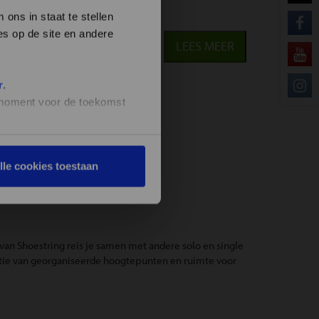
ons in staat te stellen
es op de site en andere
LEES MEER
r
.
t moment voor de toekomst
lle cookies toestaan
van Shoestring reis je samen met andere solo en single
natie van georganiseerde hoogtepunten en ruimte voor