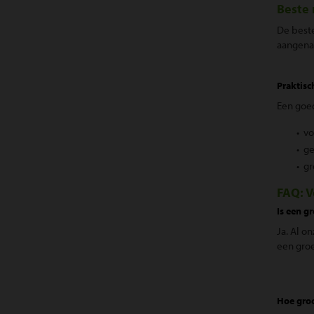
Beste 
De beste
aangenaa
Praktisc
Een goed
• vo
• g
• gr
FAQ: V
Is een g
Ja. Al o
een groe
Hoe groo