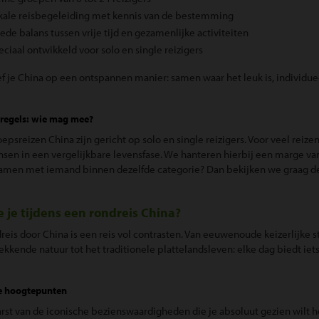
okale reisbegeleiding met kennis van de bestemming
ede balans tussen vrije tijd en gezamenlijke activiteiten
eciaal ontwikkeld voor solo en single reizigers
f je China op een ontspannen manier: samen waar het leuk is, individuee
sregels: wie mag mee?
epsreizen China zijn gericht op solo en single reizigers. Voor veel reize
en in een vergelijkbare levensfase. We hanteren hierbij een marge van
samen met iemand binnen dezelfde categorie? Dan bekijken we graag d
e je tijdens een rondreis China?
reis door China is een reis vol contrasten. Van eeuwenoude keizerlijk
kkende natuur tot het traditionele plattelandsleven: elke dag biedt iet
e hoogtepunten
rst van de iconische bezienswaardigheden die je absoluut gezien wilt 