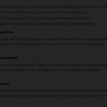
e Chinese Muur: een van de meest indrukwekkende bouwwerken ter wer
 Verboden Stad in Beijing: het hart van het keizerlijke China.
t Terracottaleger in Xi’an: een unieke archeologische vondst.
ngyao: een historische stad vol sfeer en UNESCO Werelderfgoed.
neel China
 bekende highlights ontdek je ook het authentieke China. In plaatsen 
uizen en smalle straatjes en ervaar je hoe het leven er vroeger uitzag.
n platteland
 meer dan steden alleen. Tijdens je rondreis kom je ook in aanraking met
hten door dorpjes en wandelingen in een indrukwekkend landschap.
cultuur
se keuken is net zo veelzijdig als het land zelf. Overal waar je komt pr
e specialiteiten. Een absolute klassieker is de Pekingeend in Beijing – e