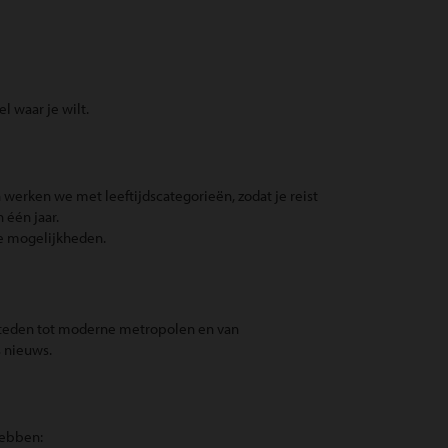
l waar je wilt.
n werken we met leeftijdscategorieën, zodat je reist
 één jaar.
e mogelijkheden.
e steden tot moderne metropolen en van
s nieuws.
hebben: