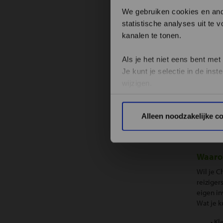
We gebruiken cookies en ande
statistische analyses uit te
kanalen te tonen.
Als je het niet eens bent met
Je kunt je selectie in de in
wijzigen.
Privacy beleid
Alleen noodzakelijke c
Waarom
Wil je C
reiziger
eigen in
Wat je k
• Kl