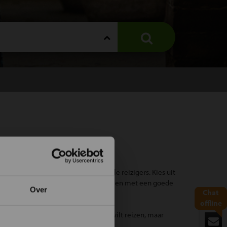
nd samen met andere solo en single reizigers. Kies uit
an en Beijing. Reizen in kleine groepen met een goede
Over
Chat
offline
eider. Ideaal als je wel zelfstandig wilt reizen, maar