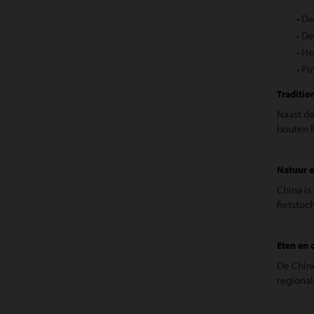
• D
• De
• He
• Pi
Traditio
Naast de
houten h
Natuur e
China is
fietstoc
Eten en 
De Chine
regional