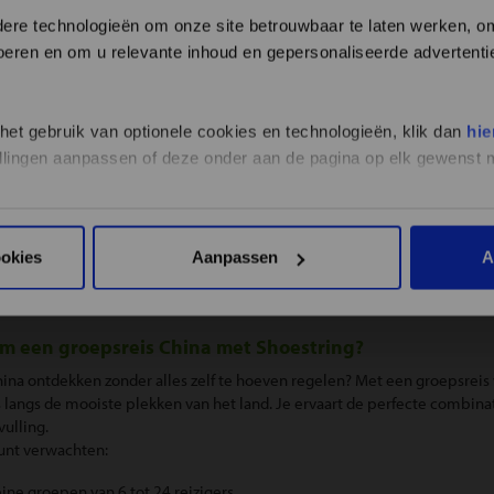
re technologieën om onze site betrouwbaar te laten werken, om 
 voeren en om u relevante inhoud en gepersonaliseerde advertenti
 het gebruik van optionele cookies en technologieën, klik dan
hie
stellingen aanpassen of deze onder aan de pagina op elk gewens
Filter.List.ErrorProducts
ookies
Aanpassen
A
 een groepsreis China met Shoestring?
hina ontdekken zonder alles zelf te hoeven regelen? Met een groepsreis 
s langs de mooiste plekken van het land. Je ervaart de perfecte combi
vulling.
unt verwachten:
eine groepen van 6 tot 24 reizigers