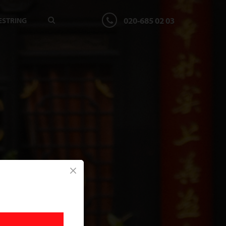
020-685 02 03
ESTRING