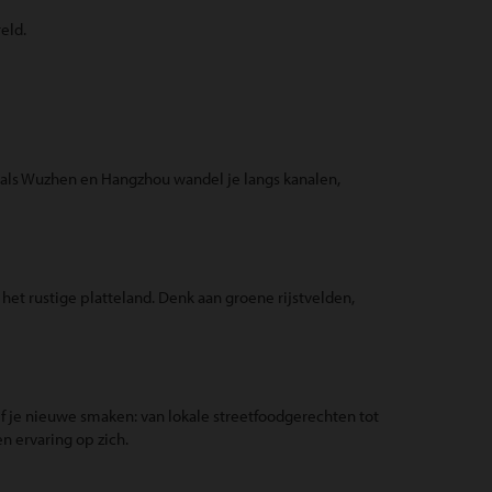
eld.
zoals Wuzhen en Hangzhou wandel je langs kanalen,
 het rustige platteland. Denk aan groene rijstvelden,
oef je nieuwe smaken: van lokale streetfoodgerechten tot
en ervaring op zich.