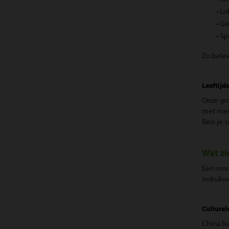
• L
• Go
• Sp
Zo belee
Leeftijd
Onze gro
met mens
Reis je 
Wat zi
Een rond
indrukwe
Culturel
China ba