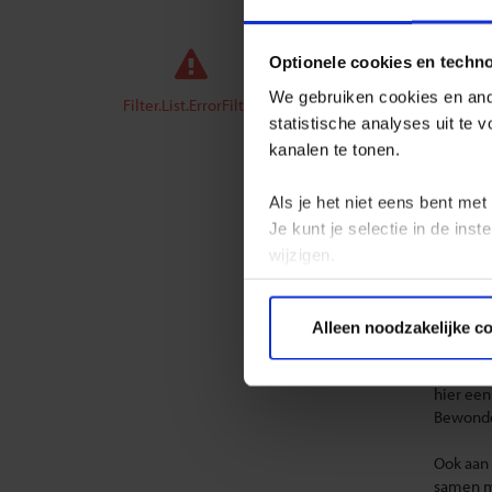
GROEPS
Optionele cookies en techn
Groep
We gebruiken cookies en ande
Filter.List.ErrorFilter
statistische analyses uit te
Ga met 
kanalen te tonen.
Met onze
wereld. 
Als je het niet eens bent met
Je kunt je selectie in de in
Op onze
de indr
wijzigen.
op de kl
pauwen s
Privacy beleid
hoofdst
Alleen noodzakelijke c
Zin in i
hier een
Bewonder
Ook aan
samen me