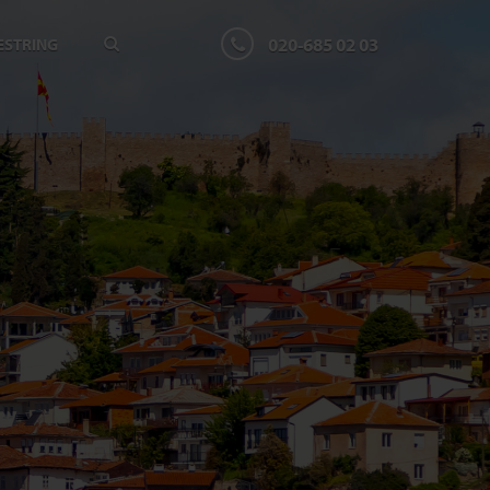
020-685 02 03
ESTRING