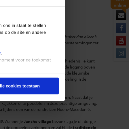
online
reizigers
ons in staat te stellen
es op de site en andere
en herinneringen maken is toch veel leuker dan alleen?!
e reislustige avonturiers de mooiste bestemmingen ter
n van Noord-Macedonië.
r
.
t moment voor de toekomst
 Balkan
. Dit land heeft een rijke geschiedenis, je kunt
t Naum klooster
. Met de schitterende ligging boven
 genieten bent van je lunch kun je ook de kleurrijke
oord-Macedonië tijdens de stadswandeling in de
lle cookies toestaan
ionele excursie naar de
Matka Canyon
. Naast dat je
e kajakken of te peddelen in deze prachtige omgeving.
una tijdens een van de rondreizen Noord-Macedonië.
ië. Wanner je
Janche village
bezoekt, ga je dit dorpje
nce) de omgeving verkennen en zal hij de
traditionele