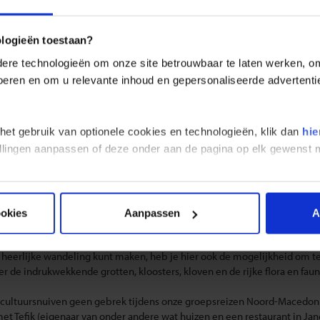
REIZEN
LANDINFORMATIE
ologieën toestaan?
sreizen Noord-Macedonië voor solo & single 
re technologieën om onze site betrouwbaar te laten werken, om 
 voeren en om u relevante inhoud en gepersonaliseerde advertenti
Shoestring mee op een van onze
groepsreizen Noord-Macedonië.
Sam
 groepsreizen voor solo en single reizigers ontdek je samen met ander
Maak samen een onvergetelijke rondreis langs de gaafste hoogtepunte
 het gebruik van optionele cookies en technologieën, klik dan
hie
stellingen aanpassen of deze onder aan de pagina op elk gewens
 groepsreizen Noord-Macedonië verken je een
prachtig stukje van de
ukwekkende overblijfselen bezoeken. Denk aan het indrukwekkende
Sin
ifachtige rotsen en uitzicht over het
meer van Ohrid
. Terwijl je aan het
potten die hier rondscharrelen. Leer meer over de geschiedenis van N
ad Skopje.
ookies
Aanpassen
A
ets actiefs? Boek dan onze rondreis Noord-Macedonië en kies voor de opt
 heerlijke wandeling kunt maken, heb je hier ook de mogelijkheid om t
 de indrukwekkende grotten, kloosters, kloven en de rijke flora en fa
 cultuursnuiven geen gebrek tijdens onze groepsreizen Noord-Macedon
t Tefik (eigenaar van onder andere wat huizen en een restaurant in Ja