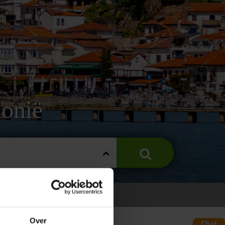
onië
Over
Chat