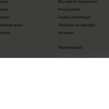
eizen
Bel, mail of chat met ons
eizen
Privacybeleid
reizen
Cookies instellingen
deerde reizen
Disclaimer & copyright
reizen
Vacatures
Nieuwsbrief
Update situatie Midden-Oosten
Klik hier