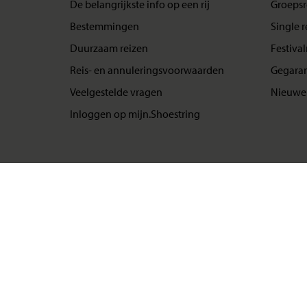
De belangrijkste info op een rij
Groepsr
Bestemmingen
Single r
Duurzaam reizen
Festival
Reis- en annuleringsvoorwaarden
Gegaran
Veelgestelde vragen
Nieuwe 
Inloggen op mijn.Shoestring