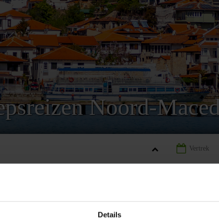
epsreizen Noord-Maced
D-MACEDONIË
GROEPSREIZEN NOORD-MACEDONIË
Details