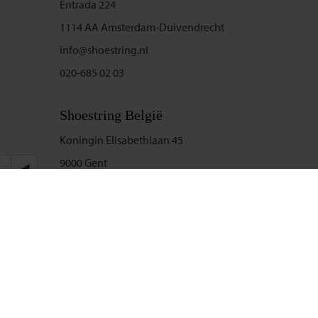
Entrada 224
1114 AA Amsterdam-Duivendrecht
info@shoestring.nl
020-685 02 03
Shoestring België
Koningin Elisabethlaan 45
9000 Gent
info@shoestring.be
09-234 13 11