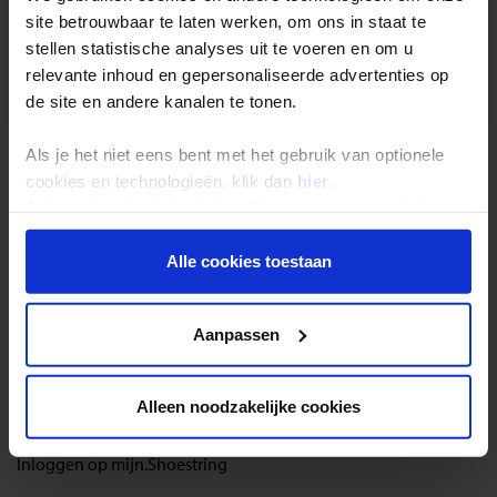
kolonies fregatvogels, blauwvoet jan-van-genten en
site betrouwbaar te laten werken, om ons in staat te
albatrossen die hier te vinden zijn. Van juni tot september kun
stellen statistische analyses uit te voeren en om u
je tijdens de boottocht hiernaartoe zelfs walvissen
relevante inhoud en gepersonaliseerde advertenties op
(bultruggen) zien!
de site en andere kanalen te tonen.
Als je het niet eens bent met het gebruik van optionele
cookies en technologieën, klik dan
hier
.
Je kunt je selectie in de instellingen aanpassen of deze
onder aan de pagina op elk gewenst moment voor de
Reizen met Shoestring
toekomst wijzigen.
Alle cookies toestaan
De belangrijkste info op een rij
Privacy beleid
Bestemmingen
Aanpassen
Duurzaam reizen
Reis- en annuleringsvoorwaarden
Alleen noodzakelijke cookies
Veelgestelde vragen
Inloggen op mijn.Shoestring