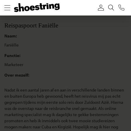
Reispaspoort Faniëlle
Naam:
Faniëlle
Functie:
Marketeer
Over mezelf:
Nadat ik een aantal jaren af en aan in verschillende landen binnen
en buiten Europa heb gewoond, heeft het reisvirus mij pas echt
gegrepen tijdens mijn eerste solo reis door Zuidoost Azië. Hierna
was de overstap naar de reisbranche snel gemaakt. Als online
marketing specialist mag ik dagelijks te gekke bestemmingen
promoten en heb ik inmiddels ook twee mooie studiereizen
mogen maken: naar Cuba en Kirgizië. Hopelijk mag ik hier nog