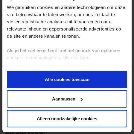
rijden?! In Havana word je door een chauffeur in een
We gebruiken cookies en andere technologieën om onze
glimmende oldtimer rondgereden. Dit is dé perfecte manier
om niet alleen de stad, maar ook je medereizigers beter te
site betrouwbaar te laten werken, om ons in staat te
leren kennen. Je stopt namelijk af en toe om van auto en
stellen statistische analyses uit te voeren en om u
groepsgenoten te wisselen. Dit is vooral fijn omdat je deze
relevante inhoud en gepersonaliseerde advertenties op
excursie al op de eerste echte reisdag van je Cuba rondreis
de site en andere kanalen te tonen.
doet.
Als je het niet eens bent met het gebruik van optionele
cookies en technologieën, klik dan
hier
.
Je kunt je selectie in de instellingen aanpassen of deze
onder aan de pagina op elk gewenst moment voor de
toekomst wijzigen.
Alle cookies toestaan
Reizen met Shoestring
Privacy beleid
De belangrijkste info op een rij
Aanpassen
Bestemmingen
Duurzaam reizen
Alleen noodzakelijke cookies
Reis- en annuleringsvoorwaarden
Veelgestelde vragen