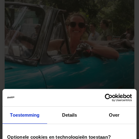
Toestemming
Details
Over
Écht op reis TIP van Faniëlle
Geef toe: een van de redenen om naar Cuba te gaan, is om de
vele oldtimers te zien. Hoe leuk is het om daar zelf in rond te
Optionele cookies en technologieën toestaan?