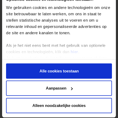
Écht op reis TIP van Laura
We gebruiken cookies en andere technologieën om onze
Samen met een aantal locals op een klein vissersbootje
site betrouwbaar te laten werken, om ons in staat te
genieten van de zonsondergang in Sri Lanka. Vervolgens onder
het genot van lokale thee en lekkere hapjes op een
stellen statistische analyses uit te voeren en om u
onbewoond eilandje genieten van een prachtig uitzicht op
relevante inhoud en gepersonaliseerde advertenties op
wilde olifanten. Een avond om nooit te vergeten en het
de site en andere kanalen te tonen.
ultieme vakantiegevoel!
Als je het niet eens bent met het gebruik van optionele
cookies en technologieën, klik dan
hier
.
Je kunt je selectie in de instellingen aanpassen of deze
onder aan de pagina op elk gewenst moment voor de
toekomst wijzigen.
Alle cookies toestaan
Reizen met Shoestring
Privacy beleid
De belangrijkste info op een rij
Aanpassen
Bestemmingen
Duurzaam reizen
Alleen noodzakelijke cookies
Reis- en annuleringsvoorwaarden