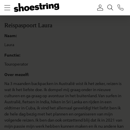
Reispaspoort Laura
Naam:
Laura
Functie:
Touroperator
Over mezelf:
Na 3 maanden backpacken in Australië wist ik het zeker, reizen is
wat ik het liefste doe. Ik dompel mij graag onder in nieuwe
culturen en ga graag op avontuur in het buitenland. Van surfen in
Australië, fietsen in India, hiken in Sri Lanka en rijden in een
oldtimer in Cuba, ik vind het allemaal geweldig! Het liefst ben ik
de hele dag bezig met het plannen en organiseren van mijn
volgende reizen. Ik ben dan ook ontzettend blij dat ik in 2021 van
mijn passie mijn werk hebben kunnen maken en ik nu andere kan