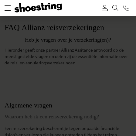
FAQ Allianz reisverzekeringen
Heb je vragen over je verzekering(en)?
Hieronder geeft onze partner Allianz Assitance antwoord op de
meest gestelde vragen en delen zij de essentiële informatie over
de reis- en annuleringsverzekeringen.
Algemene vragen
Waarom heb ik een reisverzekering nodig?
Een reisverzekering beschermt je tegen bepaalde financiële
risico's en verliezen die kunnen optreden tijdens het reizen.