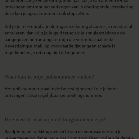
annuleren van je verzekering. Ieder jaar zul je van ons een e-mail
ontvangen omtrent het verlengen van je doorlopende verzekering,
deze kun je op dat moment ook stopzetten.
Wil je je reis- en/of annuleringsverzekering alvorens je reis start al
annuleren, dan krijg je je geld terug als je annuleert binnen de
aangegeven herroepingstermijn die vermeld staat in de
bevestigingse-mail, op voorwaarde dat er geen schade is
ingediend en je reis nog niet is begonnen.
Waar kan ik mijn polisnummer vinden?
Het polisnummer staat in de bevestigingsmail die je hebt
ontvangen. Deze is gelijk aan je boekingsnummer.
Hoe weet ik wat mijn dekkingslimieten zijn?
Raadpleeg het dekkingsoverzicht van de voorwaarden van je
reisverzekering, dat je per e-mail ontvangt. Hier vind je alle details