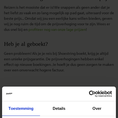
Reizen is het mooiste dat er is! We snappen als geen ander dat je
het liefst zo vaak en zo lang mogelijk op pad gaat, uiteraard voor de
beste prijs... Omdat wij jou een eerlijke kans willen bieden, geven
wij je nog ruim de tijd om de prijsverhoging voor te zijn. Wees er
dus snel bij en
profiteer nog van onze lage prijzen
!
Heb je al geboekt?
Geen probleem! Als je je reis bij Shoestring boekt, krijg je altijd
een unieke prijsgarantie. De prijsverhogingen hebben enkel
effect op nieuwe boekingen. Je hoeft je dus geen zorgen te maken
over een onverwacht hogere factuur.
Reizen met Shoestring
De belangrijkste info op een rij
Toestemming
Details
Over
Bestemmingen