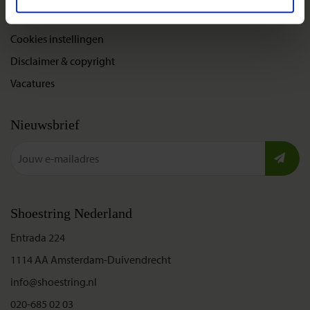
Privacybeleid
Cookies instellingen
Disclaimer & copyright
Vacatures
Nieuwsbrief
Shoestring Nederland
Entrada 224
1114 AA Amsterdam-Duivendrecht
info@shoestring.nl
020-685 02 03