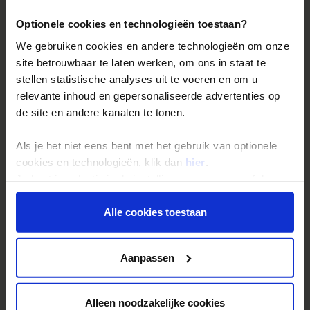
Duurzaam reizen
Optionele cookies en technologieën toestaan?
Reis- en annuleringsvoorwaarden
We gebruiken cookies en andere technologieën om onze
Veelgestelde vragen
site betrouwbaar te laten werken, om ons in staat te
Inloggen op mijn.Shoestring
stellen statistische analyses uit te voeren en om u
relevante inhoud en gepersonaliseerde advertenties op
de site en andere kanalen te tonen.
Reisthema's
Als je het niet eens bent met het gebruik van optionele
Groepsreizen
cookies en technologieën, klik dan
hier
.
Single reizen
Je kunt je selectie in de instellingen aanpassen of deze
Festivalreizen
onder aan de pagina op elk gewenst moment voor de
toekomst wijzigen.
Gegarandeerde reizen
Alle cookies toestaan
Nieuwe reizen
Privacy beleid
Aanpassen
Over Shoestring
Alleen noodzakelijke cookies
Bel, mail of chat met ons