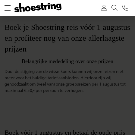
Boek je Shoestring reis vóór 1 augustus
en profiteer nog van onze allerlaagste
prijzen
Belangrijke mededeling over onze prijzen
Door de stijging van de wisselkoers kunnen wij onze reizen niet
meer voor het huidige tarief aanbieden. Hierdoor zijn wij
genoodzaakt om (veel van) onze groepsreizen per 1 augustus tot
maximaal € 50,- per persoon te verhogen.
Boek vóór 1 augustus en betaal de oude prijs