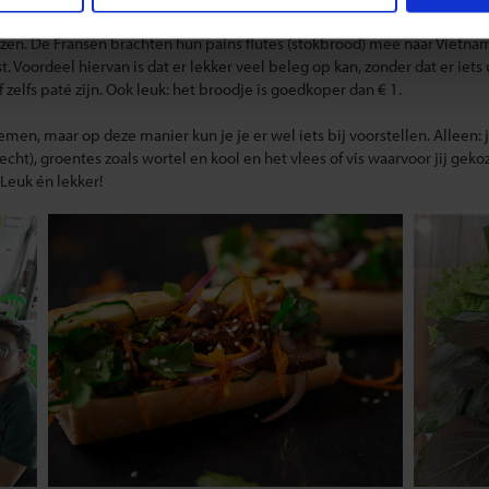
en. De Fransen brachten hun pains flutes (stokbrood) mee naar Vietna
 Voordeel hiervan is dat er lekker veel beleg op kan, zonder dat er iets
f zelfs paté zijn. Ook leuk: het broodje is goedkoper dan € 1.
, maar op deze manier kun je je er wel iets bij voorstellen. Alleen: j
cht), groentes zoals wortel en kool en het vlees of vis waarvoor jij gek
 Leuk én lekker!