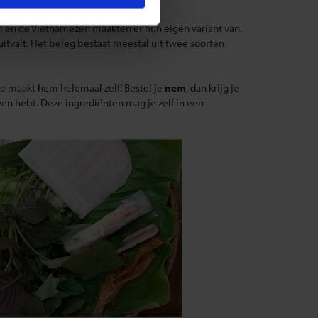
m en de Vietnamezen maakten er hun eigen variant van.
 uitvalt. Het beleg bestaat meestal uit twee soorten
e maakt hem helemaal zelf! Bestel je
nem
, dan krijg je
ozen hebt. Deze ingrediënten mag je zelf in een