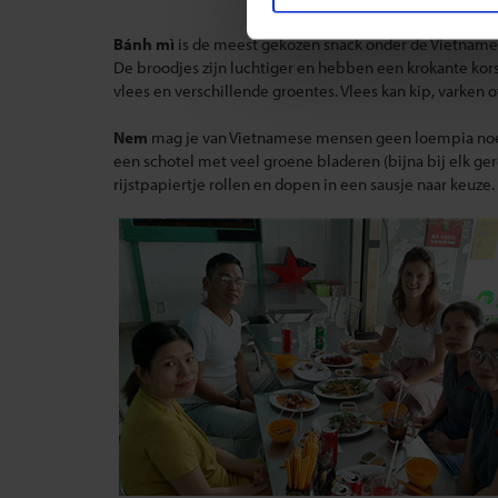
Bánh mì
is de meest gekozen snack onder de Vietnamez
De broodjes zijn luchtiger en hebben een krokante korst.
vlees en verschillende groentes. Vlees kan kip, varken o
Nem
mag je van Vietnamese mensen geen loempia noemen
een schotel met veel groene bladeren (bijna bij elk gere
rijstpapiertje rollen en dopen in een sausje naar keuze.