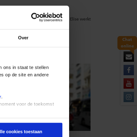
ke gerechtjes aan. Shoestring collega Elise werkt
 voor je op een rij.
Over
Chat
online
é’). Koffie
ons in staat te stellen
 ijsblokjes!)
es op de site en andere
r
.
t moment voor de toekomst
nseerde melk én
lle cookies toestaan