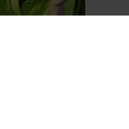
n het zuiden tot de overweldigende sprookjesbaai van
elen van oude beschavingen. Vietnam is een charmant,
Shoestring Nederland
Entrada 224
1114 AA Amsterdam-Duivendrecht
info@shoestring.nl
020-685 02 03
Shoestring België