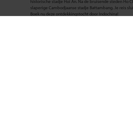
historische stadje Hoi An. Na de bruisende steden Ho C
slaperige Cambodjaanse stadje Battambang. Je reis slui
Boek nu deze ontdekkingstocht door Indochina!
Vietnam - 23 dagen
Een weergaloze rondreis door Vietnam, die je naar all
Ha Long in het noorden. Je maakt kennis met Vietnams
stijlvol land, waar nog veel te ontdekken valt op histori
Reizen met Shoestring
Reisth
De belangrijkste info op een rij
Groepsr
Bestemmingen
Single r
Duurzaam reizen
Festival
Reis- en annuleringsvoorwaarden
Gegaran
Veelgestelde vragen
Nieuwe 
Inloggen op mijn.Shoestring