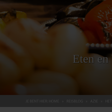
Eten en
JE BENT HIER:
HOME
REISBLOG
AZIE
HET