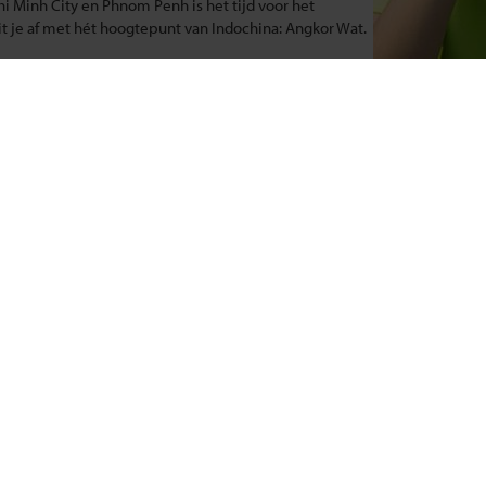
hi Minh City en Phnom Penh is het tijd voor het
t je af met hét hoogtepunt van Indochina: Angkor Wat.
Update situatie Midden-Oosten
Klik hier
e hoogtepunten van dit meeslepende land brengt: van Ho Chi Minh City i
 minderheden in de bergen bij Sapa en ziet de monumentale overblijfs
sch, cultureel en culinair gebied.
ema's
Over Shoestring
eizen
Bel, mail of chat met ons
eizen
Privacybeleid
reizen
Cookies instellingen
deerde reizen
Disclaimer & copyright
reizen
Vacatures