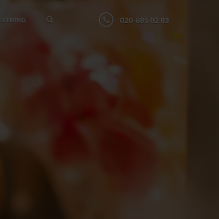
020-685 02 03
ESTRING