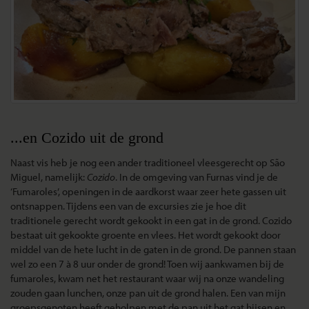
...en Cozido uit de grond
Naast vis heb je nog een ander traditioneel vleesgerecht op São
Miguel, namelijk:
Cozido
. In de omgeving van Furnas vind je de
‘Fumaroles’, openingen in de aardkorst waar zeer hete gassen uit
ontsnappen. Tijdens een van de excursies zie je hoe dit
traditionele gerecht wordt gekookt in een gat in de grond. Cozido
bestaat uit gekookte groente en vlees. Het wordt gekookt door
middel van de hete lucht in de gaten in de grond. De pannen staan
wel zo een 7 à 8 uur onder de grond! Toen wij aankwamen bij de
fumaroles, kwam net het restaurant waar wij na onze wandeling
zouden gaan lunchen, onze pan uit de grond halen. Een van mijn
groepsgenoten heeft geholpen met de pan uit het gat hijsen en