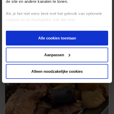
de site en andere kanalen te tonen.
Als je het niet eens bent met het gebruik van optionele
cookies en technologieën, klik dan
hier
.
Je kunt je selectie in de instellingen aanpassen of deze
onder aan de pagina op elk gewenst moment voor de
toekomst wijzigen.
Alle cookies toestaan
Privacy beleid
Aanpassen
Alleen noodzakelijke cookies