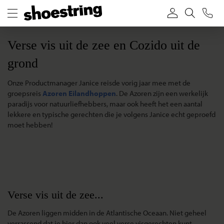
Verse vis uit de zee en Cozido uit de
grond
Onze Productmanager Janice reisde vorig jaar mee met de
groepsreis
Azoren Eilandhoppen
. De Azoren zijn een werkelijk
paradijs voor natuurliefhebbers, maar ook heeft het een aantal
lekkere en typische gerechten die je volgens Janice echt geproefd
moet hebben!
Verse vis uit de zee...
De Azoren liggen midden in de Atlantische Oceaan. Niet geheel
verrassend dat je hier dan ook veel verse visgerechten kunt