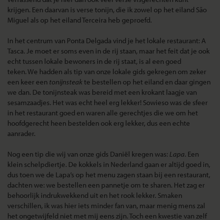
krijgen. Een daarvan is verse tonijn, die ik zowel op het eiland São
Miguel als op het eiland Terceira heb geproefd.
In het centrum van Ponta Delgada vind je het lokale restaurant: A
Tasca. Je moet er soms even in de rij staan, maar het feit dat je ook
echt tussen lokale bewoners in de rij staat, is al een goed
teken. We hadden als tip van onze lokale gids gekregen om zeker
een keer een
tonijnsteak
te bestellen op het eiland en daar gingen
we dan. De tonijnsteak was bereid met een krokant laagje van
sesamzaadjes. Het was echt heel erg lekker! Sowieso was de sfeer
in het restaurant goed en waren alle gerechtjes die we om het
hoofdgerecht heen bestelden ook erg lekker, dus een echte
aanrader.
Nog een tip die wij van onze gids Daniël kregen was:
Lapa
. Een
klein schelpdiertje. De kokkels in Nederland gaan er altijd goed in,
dus toen we de Lapa’s op het menu zagen staan bij een restaurant,
dachten we: we bestellen een pannetje om te sharen. Het zag er
behoorlijk indrukwekkend uit en het rook lekker. Smaken
verschillen, ik was hier iets minder fan van, maar menig mens zal
het ongetwijfeld niet met mij eens zijn. Toch een kwestie van zelf