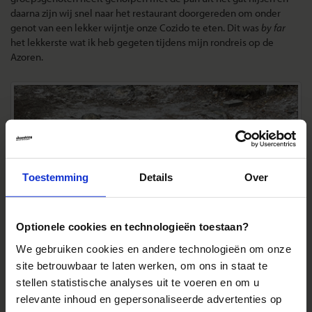
daarna zijn wij snel naar het restaurant doorgereden om onder
genot van een lekker wijntje onze Cozido te eten. Dit was
by far
het lekkerste wat ik heb gegeten tijdens mijn rondreis op de
Azoren.
Toestemming
Details
Over
Optionele cookies en technologieën toestaan?
We gebruiken cookies en andere technologieën om onze
site betrouwbaar te laten werken, om ons in staat te
stellen statistische analyses uit te voeren en om u
relevante inhoud en gepersonaliseerde advertenties op