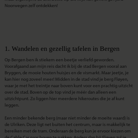
Noorwegen zelf ontdekken!
1. Wandelen en gezellig tafelen in Bergen
Op Bergen ben ik stiekem een beetje verliefd geworden.
Voorafgaand aan mijn reis dacht ik bij de stad Bergen vooral aan
Bryggen, de mooie houten huisjes en de vismarkt. Maar jeetje, je
kan hier nog zoveel meer! Midden in de stad vind je berg Fløyen,
waar je met het treintje naar boven kunt voor een prachtig uitzicht
over de stad. Boven op de top vind je méér dan alleen een
uitzichtpunt. Zo liggen hier meerdere hikeroutes die je af kunt
leggen.
Een minder bekende berg (maar niet minder de moeite waard) is
de Ulriken. Deze ligt net buiten het centrum, maar is makkelijk te
bereiken met de tram. Onderaan de berg kun je ervoor kiezen om
de Cable Car naar boven te pakken. Anders dan bij Fløyen zul je