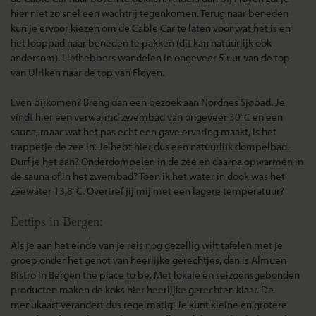
hier niet zo snel een wachtrij tegenkomen. Terug naar beneden
kun je ervoor kiezen om de Cable Car te laten voor wat het is en
het looppad naar beneden te pakken (dit kan natuurlijk ook
andersom). Liefhebbers wandelen in ongeveer 5 uur van de top
van Ulriken naar de top van Fløyen.
Even bijkomen? Breng dan een bezoek aan Nordnes Sjøbad. Je
vindt hier een verwarmd zwembad van ongeveer 30°C en een
sauna, maar wat het pas echt een gave ervaring maakt, is het
trappetje de zee in. Je hebt hier dus een natuurlijk dompelbad.
Durf je het aan? Onderdompelen in de zee en daarna opwarmen in
de sauna of in het zwembad? Toen ik het water in dook was het
zeewater 13,8°C. Overtref jij mij met een lagere temperatuur?
Eettips in Bergen:
Als je aan het einde van je reis nog gezellig wilt tafelen met je
groep onder het genot van heerlijke gerechtjes, dan is Almuen
Bistro in Bergen the place to be. Met lokale en seizoensgebonden
producten maken de koks hier heerlijke gerechten klaar. De
menukaart verandert dus regelmatig. Je kunt kleine en grotere