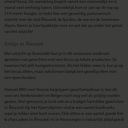
eiland Hessa. De wandeling begint vanuit een woonwijkje en is
vooral veel omhoog lopen. Uiteindelijk kom je aan op de top op
314 meter hoogte. Je hebt hier een geweldig, panoramisch
uitzicht over de stad Ålesund, de fjorden, de zee én de Sunnmøre
Alpen. Neem je lunchpakketje mee en eet dat op onder het genot
van het uitzicht!
Eettips in Ålesund:
Met uitzicht op Brosundet kun je in dit restaurant wederom
genieten van gerechten met een focus op lokale producten. Ze
noemen het zelf: kustgastronomie. Als het lekker weer is, kun je op
het terras zitten, maar ook binnen hangt een gezellig sfeer met
een open keuken.
Hoewel BRO voor Noorse begrippen goed betaalbaar is, kan dit
voor ons Nederlanders en Belgen toch nog wel als prijzig worden
gezien. Niet getreurd, je kunt ook on a budget hartstikke goed eten
in Ålesund. Op het Kipervikplein vind je een aantal foodtrucks,
waar je lekker eten kunt scoren. Ook zitten er een aantal goede fish
& chips zaken in Ålesund: vis in Noorwegen is natuurlijk altijd goed!