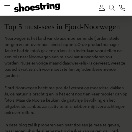
Top 5 must-sees in Fjord-Noorwegen
Noorwegen is het land van de adembenemende fjorden, steile
bergen en betoverende landschappen. Onze productmanager
Janice had de foto’s gezien en kon zich inderdaad voorstellen dat
een reis naar Noorwegen een reis vol natuurwonderen zou
worden. Nu ze er vorige maand daadwerkelijk is geweest, weet ze
pas echt wat ze zich voor moet stellen bij 'adembenemende
fjorden':
Fjord-Noorwegen heeft me positief verrast op meerdere vlakken.
Ja, de natuur is prachtig en in het echt nog tien keer mooier dan op
foto's. Maar de Noorse keuken, de gastvrije bevolking en het
uitgebreide aanbod aan activiteiten, hebben mijn verwachtingen
ook overtroffen.
In deze blog zal ik proberen een paar tips aan je mee te geven,
maar eigenlijk is de allerbeste tip die ik je kan geven: ga Fjord-