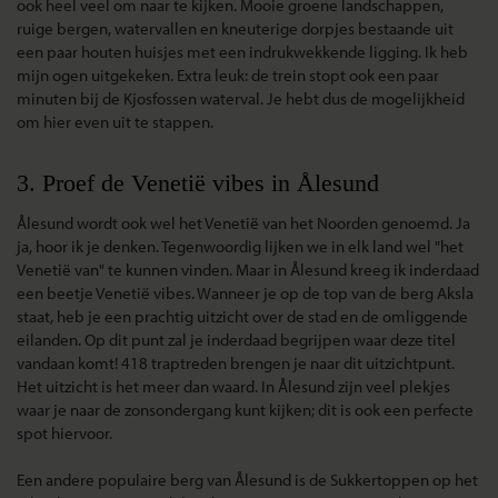
ook heel veel om naar te kijken. Mooie groene landschappen,
ruige bergen, watervallen en kneuterige dorpjes bestaande uit
een paar houten huisjes met een indrukwekkende ligging. Ik heb
mijn ogen uitgekeken. Extra leuk: de trein stopt ook een paar
minuten bij de Kjosfossen waterval. Je hebt dus de mogelijkheid
om hier even uit te stappen.
3. Proef de Venetië vibes in Ålesund
Ålesund wordt ook wel het Venetië van het Noorden genoemd. Ja
ja, hoor ik je denken. Tegenwoordig lijken we in elk land wel "het
Venetië van" te kunnen vinden. Maar in Ålesund kreeg ik inderdaad
een beetje Venetië vibes. Wanneer je op de top van de berg Aksla
staat, heb je een prachtig uitzicht over de stad en de omliggende
eilanden. Op dit punt zal je inderdaad begrijpen waar deze titel
vandaan komt! 418 traptreden brengen je naar dit uitzichtpunt.
Het uitzicht is het meer dan waard. In Ålesund zijn veel plekjes
waar je naar de zonsondergang kunt kijken; dit is ook een perfecte
spot hiervoor.
Een andere populaire berg van Ålesund is de Sukkertoppen op het