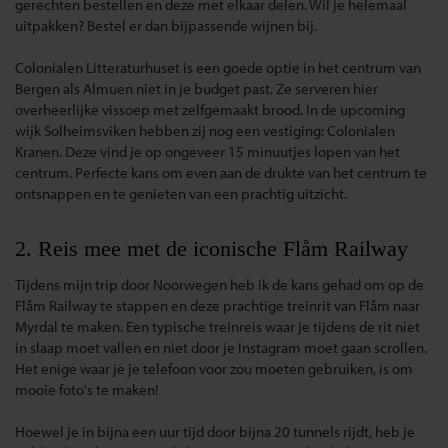
gerechten bestellen en deze met elkaar delen. Wil je helemaal
uitpakken? Bestel er dan bijpassende wijnen bij.
Colonialen Litteraturhuset is een goede optie in het centrum van
Bergen als Almuen niet in je budget past. Ze serveren hier
overheerlijke vissoep met zelfgemaakt brood. In de upcoming
wijk Solheimsviken hebben zij nog een vestiging: Colonialen
Kranen. Deze vind je op ongeveer 15 minuutjes lopen van het
centrum. Perfecte kans om even aan de drukte van het centrum te
ontsnappen en te genieten van een prachtig uitzicht.
2. Reis mee met de iconische Flåm Railway
Tijdens mijn trip door Noorwegen heb ik de kans gehad om op de
Flåm Railway te stappen en deze prachtige treinrit van Flåm naar
Myrdal te maken. Een typische treinreis waar je tijdens de rit niet
in slaap moet vallen en niet door je Instagram moet gaan scrollen.
Het enige waar je je telefoon voor zou moeten gebruiken, is om
mooie foto's te maken!
Hoewel je in bijna een uur tijd door bijna 20 tunnels rijdt, heb je