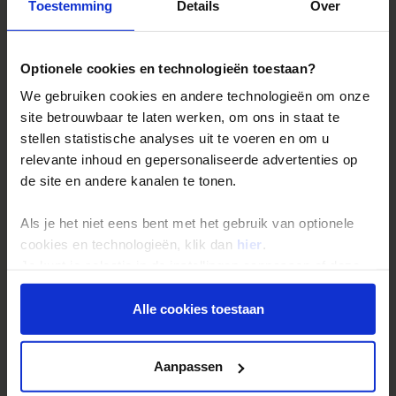
Reizen met Shoestring
Toestemming
Details
Over
De belangrijkste info op een rij
Bestemmingen
Optionele cookies en technologieën toestaan?
Duurzaam reizen
We gebruiken cookies en andere technologieën om onze
Reis- en annuleringsvoorwaarden
site betrouwbaar te laten werken, om ons in staat te
stellen statistische analyses uit te voeren en om u
Veelgestelde vragen
relevante inhoud en gepersonaliseerde advertenties op
Inloggen op mijn.Shoestring
de site en andere kanalen te tonen.
Als je het niet eens bent met het gebruik van optionele
Reisthema's
cookies en technologieën, klik dan
hier
.
Groepsreizen
Je kunt je selectie in de instellingen aanpassen of deze
onder aan de pagina op elk gewenst moment voor de
Single reizen
toekomst wijzigen.
Alle cookies toestaan
Festivalreizen
Gegarandeerde reizen
Privacy beleid
Aanpassen
Nieuwe reizen