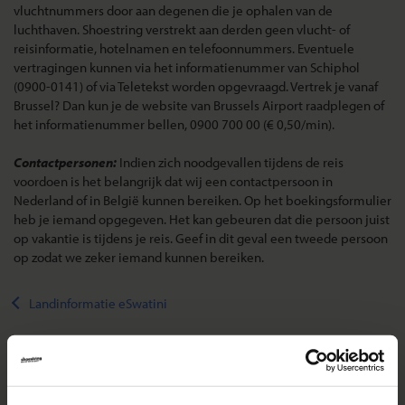
vluchtnummers door aan degenen die je ophalen van de
luchthaven. Shoestring verstrekt aan derden geen vlucht- of
reisinformatie, hotelnamen en telefoonnummers. Eventuele
vertragingen kunnen via het informatienummer van Schiphol
(0900-0141) of via Teletekst worden opgevraagd. Vertrek je vanaf
Brussel? Dan kun je de website van Brussels Airport raadplegen of
het informatienummer bellen, 0900 700 00 (€ 0,50/min).
Contactpersonen:
Indien zich noodgevallen tijdens de reis
voordoen is het belangrijk dat wij een contactpersoon in
Nederland of in België kunnen bereiken. Op het boekingsformulier
heb je iemand opgegeven. Het kan gebeuren dat die persoon juist
op vakantie is tijdens je reis. Geef in dit geval een tweede persoon
op zodat we zeker iemand kunnen bereiken.
Landinformatie eSwatini