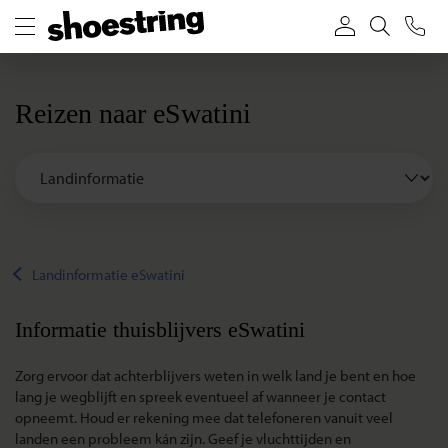
Reizen naar eSwatini
Landinformatie eSwatini
Informatie thuisblijvers eSwatini
Zorg ervoor dat achterblijvers weten in welk land je bent en hoe
lang je wegblijft en spreek eventueel af wanneer je contact
opneemt. Houd er rekening mee dat telefoneren vanuit veel
landen een probleem kán zijn. Geef je vluchttijden en