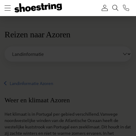
Reizen naar Azoren
Landinformatie Azoren
Weer en klimaat Azoren
Het klimaat is in Portugal per gebied verschillend. Vanwege
noordwestelijke winden van de Atlantische Oceaan heeft de
westelijke kuststrook van Portugal een zeeklimaat. Dit houdt in dat
zij zachte winters en niet te warme zomers ervaren. In het