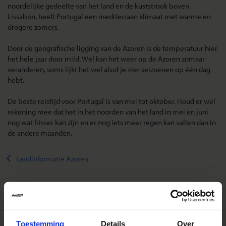
noordelijke gedeelte van het land en de kuststrook boven
Lissabon, heeft Portugal een mediterraan klimaat met warme en
drogere zomers.
Door de geografische ligging van de Azoren is de temperatuur hier
het hele jaar door mild. Wel kan het weer op de Azoren zomaar
veranderen, soms lijkt het wel alsof je vier seizoenen op één dag
hebt.
De beste reistijd voor Portugal is van mei tot oktober. Houd er wel
rekening mee dat het in het noorden van het land in mei en juni
nog wat frisser kan zijn en er nog iets meer regen kan vallen dan in
de andere maanden.
Landinformatie Azoren
Reizen met Shoestring
Toestemming
Details
Over