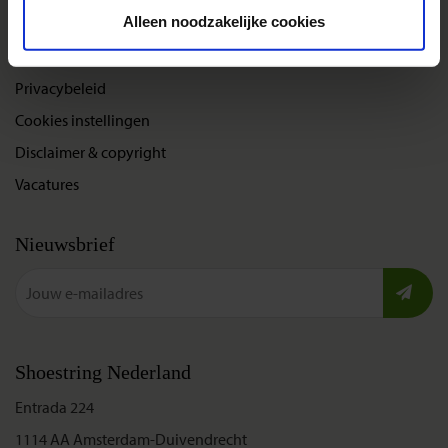
Over Shoestring
Alleen noodzakelijke cookies
Bel, mail of chat met ons
Privacybeleid
Cookies instellingen
Disclaimer & copyright
Vacatures
Nieuwsbrief
Shoestring Nederland
Entrada 224
1114 AA Amsterdam-Duivendrecht