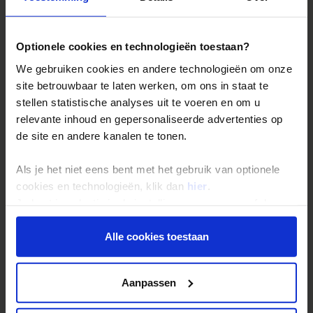
De belangrijkste info op een rij
Bestemmingen
Optionele cookies en technologieën toestaan?
Duurzaam reizen
We gebruiken cookies en andere technologieën om onze
Reis- en annuleringsvoorwaarden
site betrouwbaar te laten werken, om ons in staat te
Veelgestelde vragen
stellen statistische analyses uit te voeren en om u
relevante inhoud en gepersonaliseerde advertenties op
Inloggen op mijn.Shoestring
de site en andere kanalen te tonen.
Reisthema's
Als je het niet eens bent met het gebruik van optionele
cookies en technologieën, klik dan
hier
.
Groepsreizen
Je kunt je selectie in de instellingen aanpassen of deze
Single reizen
onder aan de pagina op elk gewenst moment voor de
toekomst wijzigen.
Festivalreizen
Alle cookies toestaan
Gegarandeerde reizen
Privacy beleid
Nieuwe reizen
Aanpassen