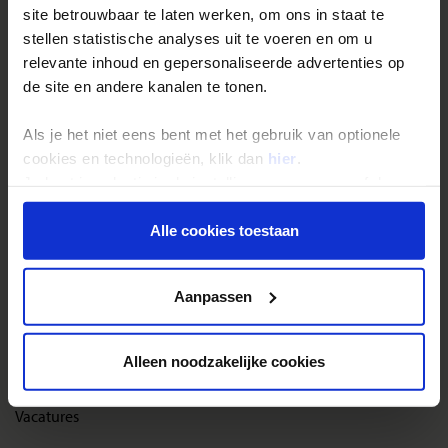
site betrouwbaar te laten werken, om ons in staat te
Reisthema's
stellen statistische analyses uit te voeren en om u
Groepsreizen
relevante inhoud en gepersonaliseerde advertenties op
de site en andere kanalen te tonen.
Single reizen
Festivalreizen
Als je het niet eens bent met het gebruik van optionele
Gegarandeerde reizen
cookies en technologieën, klik dan
hier
.
Je kunt je selectie in de instellingen aanpassen of deze
Nieuwe reizen
onder aan de pagina op elk gewenst moment voor de
toekomst wijzigen.
Alle cookies toestaan
Over Shoestring
Privacy beleid
Bel, mail of chat met ons
Aanpassen
Privacybeleid
Cookies instellingen
Alleen noodzakelijke cookies
Disclaimer & copyright
Vacatures