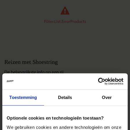
Filter.List.ErrorProducts
Reizen met Shoestring
De belangrijkste info op een rij
Bestemmingen
Duurzaam reizen
Toestemming
Details
Over
Reis- en annuleringsvoorwaarden
Veelgestelde vragen
Inloggen op mijn.Shoestring
Optionele cookies en technologieën toestaan?
We gebruiken cookies en andere technologieën om onze