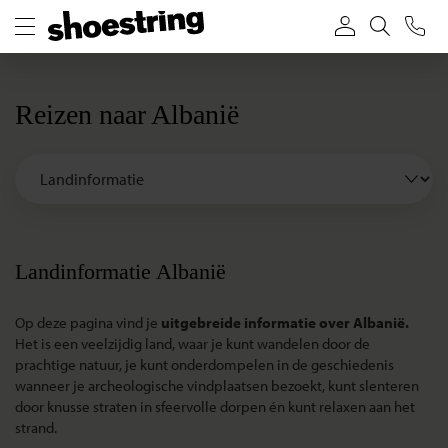
Reizen naar Albanië
Landinformatie Albanië
Op deze pagina vind je
uitgebreide informatie over Albanië.
Het is een veelzijdig land, waar je kunt wandelen door de
prachtige natuur, je kunt onderdompelen in de geschiedenis
wanneer je archeologische vindplaatsen bezoekt, kunt slenteren
door knusse straten in sfeervolle dorpen én kunt relaxen aan het
strand.