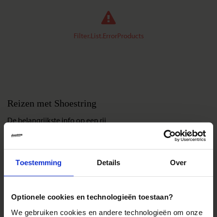
Filter.List.ErrorProducts
Reizen met Shoestring
De belangrijkste info op een rij
Bestemmingen
Duurzaam reizen
Toestemming
Details
Over
Reis- en annuleringsvoorwaarden
Veelgestelde vragen
Inloggen op mijn.Shoestring
Optionele cookies en technologieën toestaan?
We gebruiken cookies en andere technologieën om onze