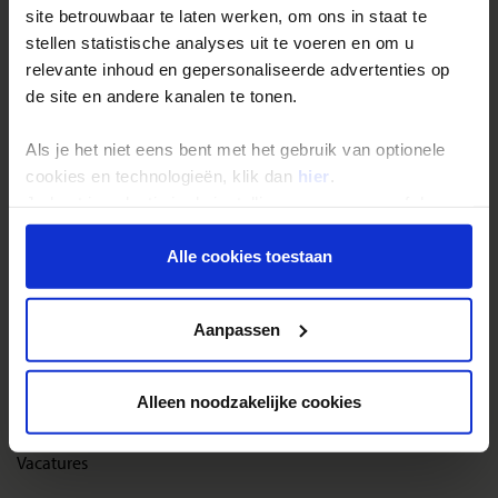
site betrouwbaar te laten werken, om ons in staat te
Reisthema's
stellen statistische analyses uit te voeren en om u
Groepsreizen
relevante inhoud en gepersonaliseerde advertenties op
de site en andere kanalen te tonen.
Single reizen
Festivalreizen
Als je het niet eens bent met het gebruik van optionele
Gegarandeerde reizen
cookies en technologieën, klik dan
hier
.
Je kunt je selectie in de instellingen aanpassen of deze
Nieuwe reizen
onder aan de pagina op elk gewenst moment voor de
toekomst wijzigen.
Alle cookies toestaan
Over Shoestring
Privacy beleid
Bel, mail of chat met ons
Aanpassen
Privacybeleid
Cookies instellingen
Alleen noodzakelijke cookies
Disclaimer & copyright
Vacatures