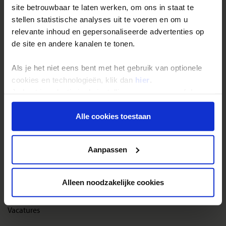
site betrouwbaar te laten werken, om ons in staat te
Reisthema's
stellen statistische analyses uit te voeren en om u
Groepsreizen
relevante inhoud en gepersonaliseerde advertenties op
de site en andere kanalen te tonen.
Single reizen
Festivalreizen
Als je het niet eens bent met het gebruik van optionele
Gegarandeerde reizen
cookies en technologieën, klik dan
hier
.
Je kunt je selectie in de instellingen aanpassen of deze
Nieuwe reizen
onder aan de pagina op elk gewenst moment voor de
toekomst wijzigen.
Alle cookies toestaan
Over Shoestring
Privacy beleid
Bel, mail of chat met ons
Aanpassen
Privacybeleid
Cookies instellingen
Alleen noodzakelijke cookies
Disclaimer & copyright
Vacatures