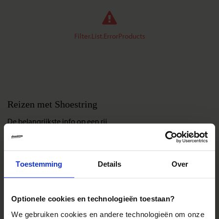
Filter.List.ErrorProducts
Reizen met Shoestring
De belangrijkste info op een rij
Bestemmingen
Duurzaam reizen
Toestemming
Details
Over
Reis- en annuleringsvoorwaarden
Veelgestelde vragen
Inloggen op mijn.Shoestring
Optionele cookies en technologieën toestaan?
We gebruiken cookies en andere technologieën om onze