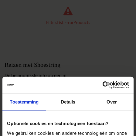
Filter.List.ErrorProducts
Reizen met Shoestring
De belangrijkste info op een rij
Bestemmingen
Duurzaam reizen
Toestemming
Details
Over
Reis- en annuleringsvoorwaarden
Veelgestelde vragen
Inloggen op mijn.Shoestring
Optionele cookies en technologieën toestaan?
We gebruiken cookies en andere technologieën om onze