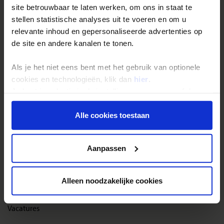
site betrouwbaar te laten werken, om ons in staat te
Reisthema's
stellen statistische analyses uit te voeren en om u
Groepsreizen
relevante inhoud en gepersonaliseerde advertenties op
de site en andere kanalen te tonen.
Single reizen
Festivalreizen
Als je het niet eens bent met het gebruik van optionele
Gegarandeerde reizen
cookies en technologieën, klik dan
hier
.
Je kunt je selectie in de instellingen aanpassen of deze
Nieuwe reizen
onder aan de pagina op elk gewenst moment voor de
toekomst wijzigen.
Alle cookies toestaan
Over Shoestring
Privacy beleid
Bel, mail of chat met ons
Aanpassen
Privacybeleid
Cookies instellingen
Alleen noodzakelijke cookies
Disclaimer & copyright
Vacatures