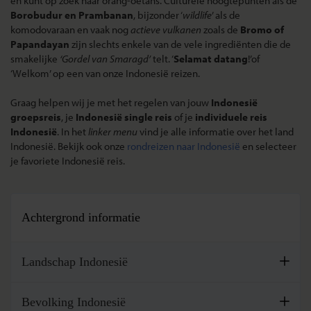
en kunt op zoek naar orang-oetans. Culturele hoogtepunten als de
Borobudur en Prambanan
, bijzonder ‘
wildlife
’ als de
komodovaraan en vaak nog
actieve vulkanen
zoals de
Bromo of
Papandayan
zijn slechts enkele van de vele ingrediënten die de
smakelijke
‘Gordel van Smaragd’
telt. ‘
Selamat datang
!’of
‘Welkom’ op een van onze Indonesië reizen.
Graag helpen wij je met het regelen van jouw
Indonesië
groepsreis
, je
Indonesië single reis
of je
individuele reis
Indonesië
. In het
linker menu
vind je alle informatie over het land
Indonesië. Bekijk ook onze
rondreizen naar Indonesië
en selecteer
je favoriete Indonesië reis.
Achtergrond informatie
Landschap Indonesië
De republiek Indonesië is een eilandenrijk in het zuidoosten
Bevolking Indonesië
van Azië. De afstand van de westelijke punt van de archipel