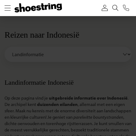
Reizen naar Indonesië
Landinformatie Indonesië
Op deze pagina vind je
uitgebreide informatie over Indonesië
.
De archipel kent
duizenden eilanden
, allemaal met een eigen
sfeer. Maak nu kennis met de enorme diversiteit aan landschappen
en kleurrijke culturen! Je geniet van
parelwitte bountystranden
,
dichte oerwouden en torenhoge rijstterrassen. Je kunt smullen van
de meest verrukkelijke gerechten, bezoekt traditionele stammen