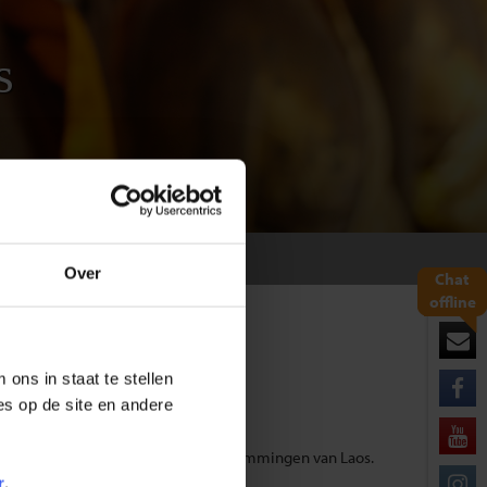
s
Over
Chat
offline
ons in staat te stellen
es op de site en andere
uurlijkste en meest fascinerende bestemmingen van Laos.
met extra voordelige tarieven.
r
.