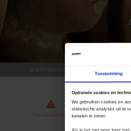
JE BENT HIER:
HOME
BESTEMMINGEN
LAOS
Toestemming
GROEPS
Optionele cookies en techn
We gebruiken cookies en ande
statistische analyses uit te
Aanb
Filter.List.ErrorFilter
kanalen te tonen.
Bij Shoe
Bovendie
Als je het niet eens bent met