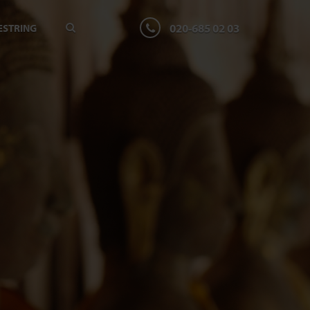
020-685 02 03
ESTRING