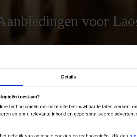
Aanbiedingen voor Lao
AANBIEDINGEN VOOR LAOS
Details
REIZEN
LANDINFORMATIE
ologieën toestaan?
re technologieën om onze site betrouwbaar te laten werken, om 
 voeren en om u relevante inhoud en gepersonaliseerde advertenti
ieding Laos
string kun je altijd terecht voor scherp geprijsde reizen naar de avont
n hebben we met grote regelmaat aanbiedingen en last minute reizen 
 het gebruik van optionele cookies en technologieën, klik dan
hie