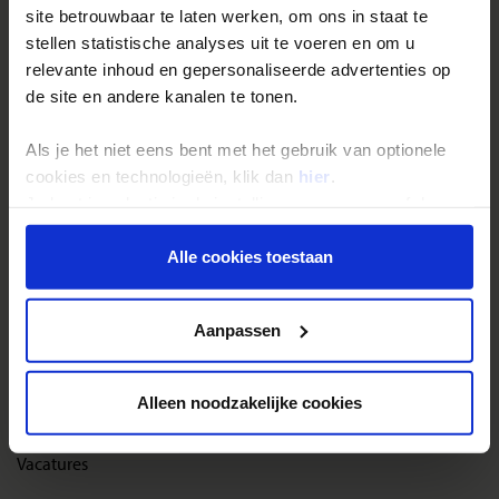
site betrouwbaar te laten werken, om ons in staat te
Reisthema's
stellen statistische analyses uit te voeren en om u
Groepsreizen
relevante inhoud en gepersonaliseerde advertenties op
de site en andere kanalen te tonen.
Single reizen
Festivalreizen
Als je het niet eens bent met het gebruik van optionele
Gegarandeerde reizen
cookies en technologieën, klik dan
hier
.
Je kunt je selectie in de instellingen aanpassen of deze
Nieuwe reizen
onder aan de pagina op elk gewenst moment voor de
toekomst wijzigen.
Alle cookies toestaan
Over Shoestring
Privacy beleid
Bel, mail of chat met ons
Aanpassen
Privacybeleid
Cookies instellingen
Alleen noodzakelijke cookies
Disclaimer & copyright
Vacatures