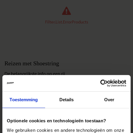
Filter.List.ErrorProducts
Reizen met Shoestring
De belangrijkste info op een rij
Bestemmingen
Duurzaam reizen
Toestemming
Details
Over
Reis- en annuleringsvoorwaarden
Veelgestelde vragen
Inloggen op mijn.Shoestring
Optionele cookies en technologieën toestaan?
We gebruiken cookies en andere technologieën om onze