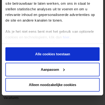
site betrouwbaar te laten werken, om ons in staat te
Reisthema's
stellen statistische analyses uit te voeren en om u
Groepsreizen
relevante inhoud en gepersonaliseerde advertenties op
de site en andere kanalen te tonen.
Single reizen
Festivalreizen
Als je het niet eens bent met het gebruik van optionele
Gegarandeerde reizen
cookies en technologieën, klik dan
hier
.
Je kunt je selectie in de instellingen aanpassen of deze
Nieuwe reizen
onder aan de pagina op elk gewenst moment voor de
toekomst wijzigen.
Alle cookies toestaan
Over Shoestring
Privacy beleid
Bel, mail of chat met ons
Aanpassen
Privacybeleid
Cookies instellingen
Alleen noodzakelijke cookies
Disclaimer & copyright
Vacatures