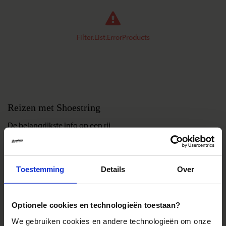
Filter.List.ErrorProducts
Reizen met Shoestring
De belangrijkste info op een rij
Bestemmingen
Duurzaam reizen
Toestemming
Details
Over
Reis- en annuleringsvoorwaarden
Veelgestelde vragen
Inloggen op mijn.Shoestring
Optionele cookies en technologieën toestaan?
We gebruiken cookies en andere technologieën om onze