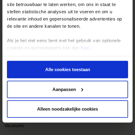
site betrouwbaar te laten werken, om ons in staat te
Reisthema's
stellen statistische analyses uit te voeren en om u
Groepsreizen
relevante inhoud en gepersonaliseerde advertenties op
de site en andere kanalen te tonen.
Single reizen
Festivalreizen
Als je het niet eens bent met het gebruik van optionele
Gegarandeerde reizen
cookies en technologieën, klik dan
hier
.
Je kunt je selectie in de instellingen aanpassen of deze
Nieuwe reizen
onder aan de pagina op elk gewenst moment voor de
toekomst wijzigen.
Alle cookies toestaan
Over Shoestring
Privacy beleid
Bel, mail of chat met ons
Aanpassen
Privacybeleid
Cookies instellingen
Alleen noodzakelijke cookies
Disclaimer & copyright
Vacatures