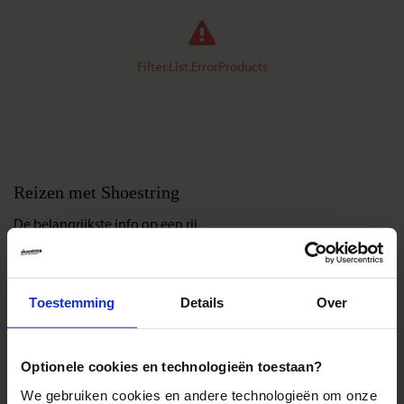
Filter.List.ErrorProducts
Reizen met Shoestring
De belangrijkste info op een rij
Bestemmingen
Duurzaam reizen
Toestemming
Details
Over
Reis- en annuleringsvoorwaarden
Veelgestelde vragen
Inloggen op mijn.Shoestring
Optionele cookies en technologieën toestaan?
We gebruiken cookies en andere technologieën om onze