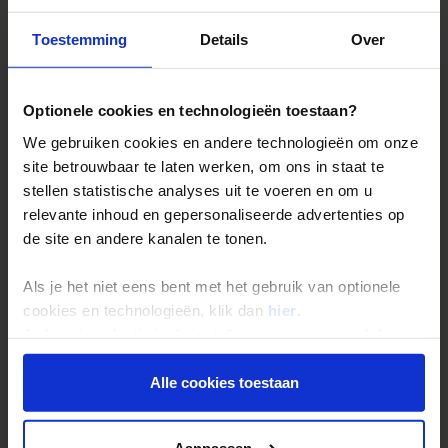
Toestemming
Details
Over
Reizen met Shoestring
De belangrijkste info op een rij
Optionele cookies en technologieën toestaan?
Bestemmingen
We gebruiken cookies en andere technologieën om onze
site betrouwbaar te laten werken, om ons in staat te
Duurzaam reizen
stellen statistische analyses uit te voeren en om u
Reis- en annuleringsvoorwaarden
relevante inhoud en gepersonaliseerde advertenties op
Veelgestelde vragen
de site en andere kanalen te tonen.
Inloggen op mijn.Shoestring
Als je het niet eens bent met het gebruik van optionele
cookies en technologieën, klik dan
hier
.
Reisthema's
Je kunt je selectie in de instellingen aanpassen of deze
onder aan de pagina op elk gewenst moment voor de
Groepsreizen
toekomst wijzigen.
Alle cookies toestaan
Single reizen
Festivalreizen
Privacy beleid
Aanpassen