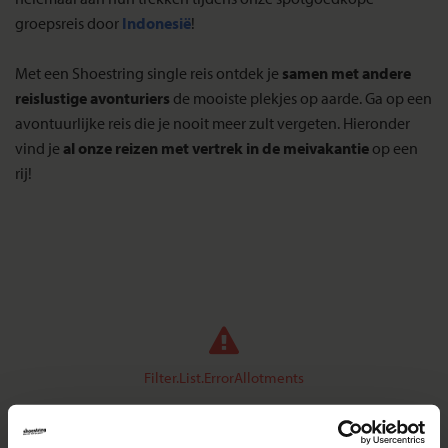
groepsreis door
Indonesië
!
Met een Shoestring single reis ontdek je
samen met andere
reislustige avonturiers
de mooiste plekjes op aarde. Ga op een
avontuurlijke reis die je nooit meer zult vergeten. Hieronder
vind je
al onze reizen met vertrek in de meivakantie
op een
rij!
Filter.List.ErrorAllotments