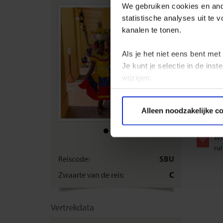
ondersta
We gebruiken cookies en ande
werkelij
statistische analyses uit te
kanalen te tonen.
Sofia -
Als je het niet eens bent met
Je kunt je selectie in de in
wijzigen.
Privacy beleid
Alleen noodzakelijke c
WI
rui
Reiscode:
SBU
Zwaarte van de reis:
C
Vertrekdata