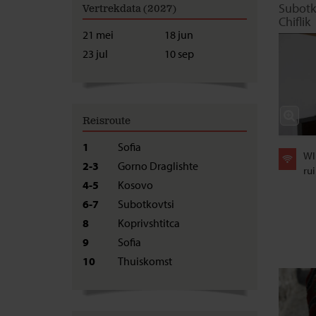
Subotk
Vertrekdata (2027)
Chiflik
21 mei
18 jun
23 jul
10 sep
Reisroute
1
Sofia
WI
2-3
Gorno Draglishte
rui
4-5
Kosovo
6-7
Subotkovtsi
8
Koprivshtitca
9
Sofia
10
Thuiskomst