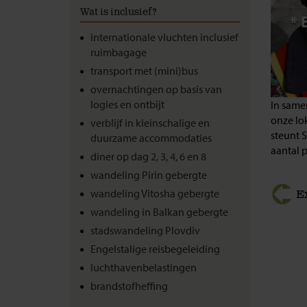
Wat is inclusief?
* 
internationale vluchten inclusief
ruimbagage
transport met (mini)bus
overnachtingen op basis van
logies en ontbijt
In same
onze lo
verblijf in kleinschalige en
steunt 
duurzame accommodaties
aantal p
diner op dag 2, 3, 4, 6 en 8
wandeling Pirin gebergte
wandeling Vitosha gebergte
E
wandeling in Balkan gebergte
stadswandeling Plovdiv
Engelstalige reisbegeleiding
luchthavenbelastingen
brandstofheffing