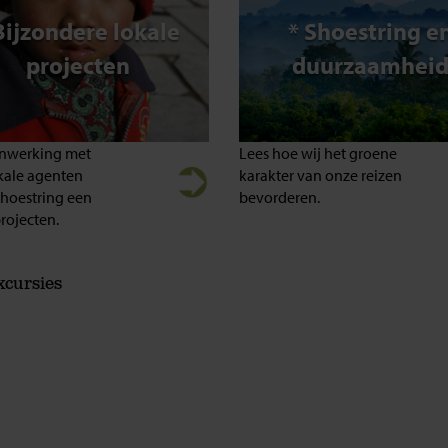
Bijzondere lokale
* Shoestring e
projecten
duurzaamhei
nwerking met
Lees hoe wij het groene
kale agenten
karakter van onze reizen
Shoestring een
bevorderen.
rojecten.
xcursies