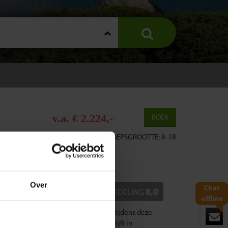
v.a. € 2.224,-
BOEK
10 DAGEN
|
GROEPSGROOTTE: 8-18
TIE
REVIEWS
FAQ
Over
Chat
8,0
BEOORDELING
offline
antal van) de accommodaties die wij tijdens deze
gingen en beschikbaarheid
. Je verblijft in