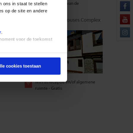
uitgezocht maar kunnen verschillen van de
ons in staat te stellen
es op de site en andere
Kosovo - Kosovo Houses Complex
r
.
t moment voor de toekomst
lle cookies toestaan
WIFI in receptie en/of algemene
ruimte - Gratis