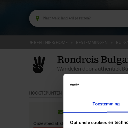
JE BENT HIER:
HOME
BESTEMMINGEN
BULGA
Rondreis Bulgar
Wandelen door authentiek Bu
HOOGTEPUNTEN
DAG TOT DAG
DATA & PRIJ
Toestemming
Groep
Ben je b
Optionele cookies en techn
Onze specialisten
reis ge