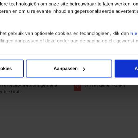
ande of gelijkwaardige accommodaties. De afbeeldingen zijn met zorg 
re technologieën om onze site betrouwbaar te laten werken, om 
kheid.
 voeren en om u relevante inhoud en gepersonaliseerde advertenti
 Sofia Palace
Gorno Draglishte - Deshka
 het gebruik van optionele cookies en technologieën, klik dan
hie
stellingen aanpassen of deze onder aan de pagina op elk gewens
ookies
Aanpassen
A
FI in receptie en/of algemene
WIFI in kamer - Gratis
mte - Gratis