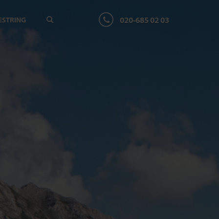
020-685 02 03
ESTRING