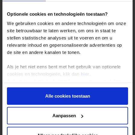
Optionele cookies en technologieën toestaan?
We gebruiken cookies en andere technologieën om onze
site betrouwbaar te laten werken, om ons in staat te
stellen statistische analyses uit te voeren en om u
relevante inhoud en gepersonaliseerde advertenties op
de site en andere kanalen te tonen.
Bekijk slideshow
Als je het niet eens bent met het gebruik van optionele
cookies en technologieën, klik dan
hier
.
Je kunt je selectie in de instellingen aanpassen of deze
Accommodaties
Reviews
onder aan de pagina op elk gewenst moment voor de
toekomst wijzigen.
Alle cookies toestaan
Privacy beleid
Aanpassen
Reizen met Shoestring
De belangrijkste info op een rij