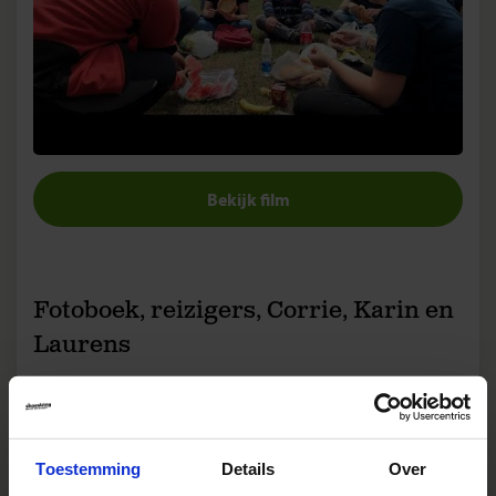
Bekijk film
Fotoboek, reizigers, Corrie, Karin en
Laurens
Toestemming
Details
Over