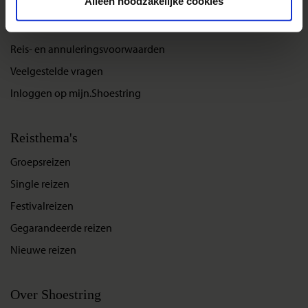
Alleen noodzakelijke cookies
Bestemmingen
Duurzaam reizen
Reis- en annuleringsvoorwaarden
Veelgestelde vragen
Inloggen op mijn.Shoestring
Reisthema's
Groepsreizen
Single reizen
Festivalreizen
Gegarandeerde reizen
Nieuwe reizen
Over Shoestring