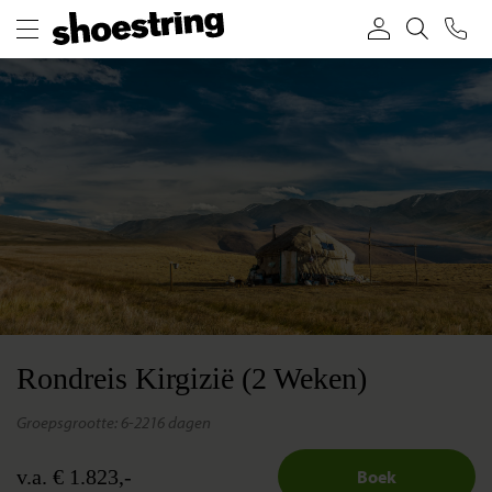
Rondreis Kirgizië (2 Weken)
groepsgrootte: 6-22
16 dagen
v.a. € 1.823,-
Boek