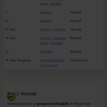
Oguz - Karakol
11
Karakol
Karakol
12
Karakol
Karakol
13
Bus
Karakol – Tamchy
Tamchy
14
Bus
Tamchy – Burana-
Bishkek
toren – Bishkek
15
Bishkek
Bishkek
16
Bus, Vliegtuig
Vertrek Bishkek -
Thuiskomst
Thuiskomst
Dag 1: Vertrek
Vandaag begint je
groepsreis Kirgizië
. Je vliegt naar