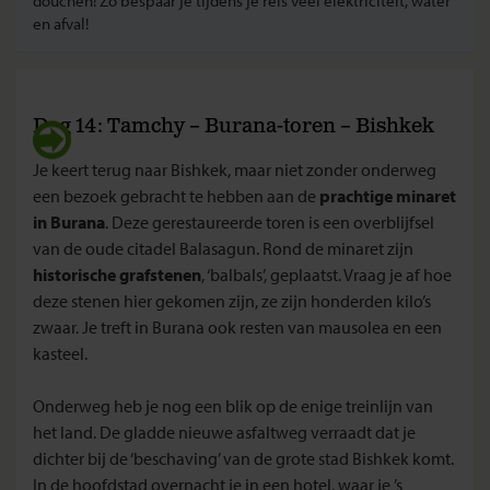
douchen! Zo bespaar je tijdens je reis veel elektriciteit, water
en afval!
Dag 14: Tamchy – Burana-toren – Bishkek
Je keert terug naar Bishkek, maar niet zonder onderweg
een bezoek gebracht te hebben aan de
prachtige minaret
in Burana
. Deze gerestaureerde toren is een overblijfsel
van de oude citadel Balasagun. Rond de minaret zijn
historische grafstenen
, ‘balbals’, geplaatst. Vraag je af hoe
deze stenen hier gekomen zijn, ze zijn honderden kilo’s
zwaar. Je treft in Burana ook resten van mausolea en een
kasteel.
Onderweg heb je nog een blik op de enige treinlijn van
het land. De gladde nieuwe asfaltweg verraadt dat je
dichter bij de ‘beschaving’ van de grote stad Bishkek komt.
In de hoofdstad overnacht je in een hotel, waar je ’s