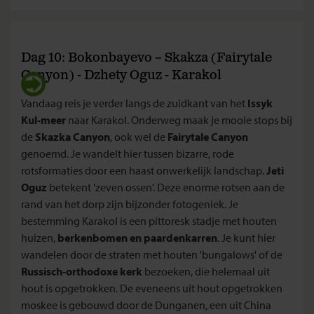
Dag 10: Bokonbayevo – Skakza (Fairytale
Canyon) - Dzhety Oguz - Karakol
Vandaag reis je verder langs de zuidkant van het
Issyk
Kul-meer
naar Karakol. Onderweg maak je mooie stops bij
de
Skazka Canyon
, ook wel de
Fairytale Canyon
genoemd. Je wandelt hier tussen bizarre, rode
rotsformaties door een haast onwerkelijk landschap.
Jeti
Oguz
betekent 'zeven ossen'. Deze enorme rotsen aan de
rand van het dorp zijn bijzonder fotogeniek. Je
bestemming Karakol is een pittoresk stadje met houten
huizen,
berkenbomen en paardenkarren
. Je kunt hier
wandelen door de straten met houten 'bungalows' of de
Russisch-orthodoxe kerk
bezoeken, die helemaal uit
hout is opgetrokken. De eveneens uit hout opgetrokken
moskee is gebouwd door de Dunganen, een uit China