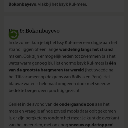
Bokonbayevo
, vlakbij het Issyk Kul-meer.
Dag 9: Bokonbayevo
In de zomer kun je bij het Issy Kul-meer een dagje aan het
strand liggen of een lange
wandeling langs het strand
maken. Ook zijn er mogelijkheden tot zwemmen (als het
water warm genoeg is). Het enorme Issyk Kul-meer is
één
van de grootste bergmeren ter wereld
(het tweede na
het Titicacameer op de grens van Bolivia en Peru). Het
blauwe water is helemaal omgeven door met sneeuw
bedekte bergen, een prachtig gezicht.
Geniet in de avond van de
ondergaande zon
aan het
meer en vraag je af hoe zoveel moois daar ooit gekomen
is, er zijn bergketens rondom het meer, je kunt de overkant
van het meer zien, met ook nog
sneeuw op de toppen
!