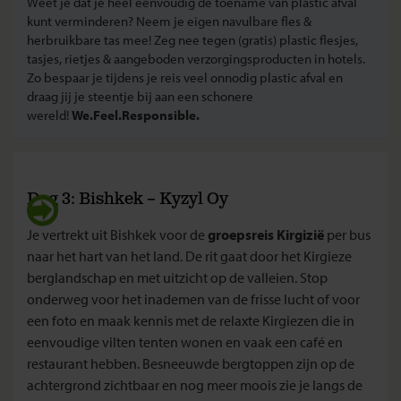
Weet je dat je heel eenvoudig de toename van plastic afval
kunt verminderen? Neem je eigen navulbare fles &
herbruikbare tas mee! Zeg nee tegen (gratis) plastic flesjes,
tasjes, rietjes & aangeboden verzorgingsproducten in hotels.
Zo bespaar je tijdens je reis veel onnodig plastic afval en
draag jij je steentje bij aan een schonere
wereld!
We.Feel.Responsible.
Dag 3: Bishkek – Kyzyl Oy
Je vertrekt uit Bishkek voor de
groepsreis Kirgizië
per bus
naar het hart van het land. De rit gaat door het Kirgieze
berglandschap en met uitzicht op de valleien. Stop
onderweg voor het inademen van de frisse lucht of voor
een foto en maak kennis met de relaxte Kirgiezen die in
eenvoudige vilten tenten wonen en vaak een café en
restaurant hebben. Besneeuwde bergtoppen zijn op de
achtergrond zichtbaar en nog meer moois zie je langs de