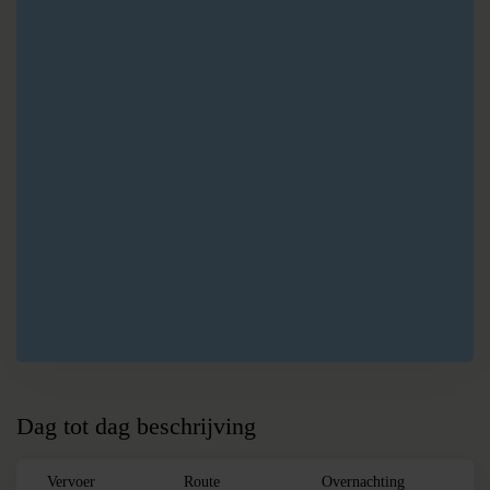
B
Kyzyl Oy
C
Son Kul
D
Tash Rabat
E
Naryn
F
Bokonbayevo
G
Karakol
H
Tamchy
I
Bishkek
Dag tot dag beschrijving
Vervoer
Route
Overnachting