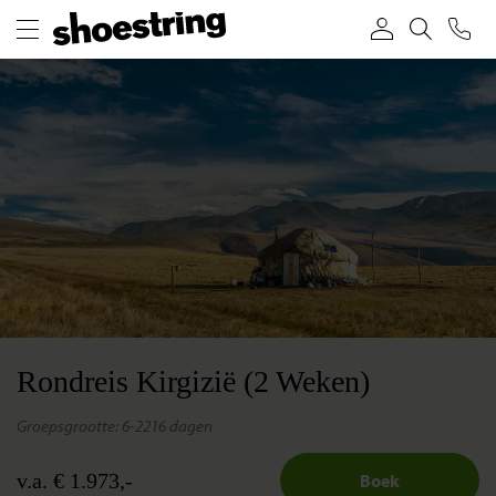
Rondreis Kirgizië (2 Weken)
groepsgrootte: 6-22
16 dagen
v.a. € 1.973,-
Boek