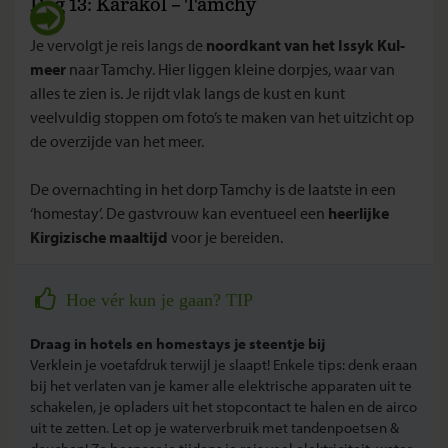
Dag 13: Karakol – Tamchy
Je vervolgt je reis langs de
noordkant van het Issyk Kul-
meer
naar Tamchy. Hier liggen kleine dorpjes, waar van
alles te zien is. Je rijdt vlak langs de kust en kunt
veelvuldig stoppen om foto’s te maken van het uitzicht op
de overzijde van het meer.
De overnachting in het dorp Tamchy is de laatste in een
‘homestay’. De gastvrouw kan eventueel een
heerlijke
Kirgizische maaltijd
voor je bereiden.
Hoe vér kun je gaan? TIP
Draag in hotels en homestays je steentje bij
Verklein je voetafdruk terwijl je slaapt! Enkele tips: denk eraan
bij het verlaten van je kamer alle elektrische apparaten uit te
schakelen, je opladers uit het stopcontact te halen en de airco
uit te zetten. Let op je waterverbruik met tandenpoetsen &