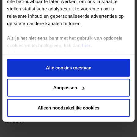
Reisthema's
site betrouwbaar te laten werken, om ons in staat te
stellen statistische analyses uit te voeren en om u
Groepsreizen
relevante inhoud en gepersonaliseerde advertenties op
Single reizen
de site en andere kanalen te tonen.
Festivalreizen
Als je het niet eens bent met het gebruik van optionele
Gegarandeerde reizen
cookies en technologieën, klik dan
hier
.
Nieuwe reizen
Je kunt je selectie in de instellingen aanpassen of deze
onder aan de pagina op elk gewenst moment voor de
toekomst wijzigen.
Alle cookies toestaan
Over Shoestring
Bel, mail of chat met ons
Privacy beleid
Aanpassen
Privacybeleid
Cookies instellingen
Alleen noodzakelijke cookies
Disclaimer & copyright
Vacatures