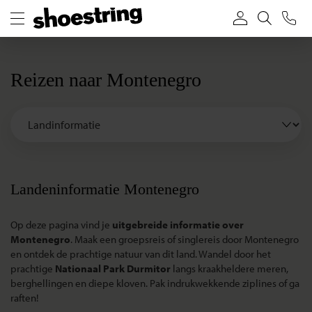
Reizen naar Montenegro
Landeninformatie Montenegro
Op deze pagina vind je
uitgebreide informatie over
Montenegro
. Maak een groepsreis of singlereis door Montenegro
en ontdek de prachtige natuur van dit land. Wandel door het
prachtige
Nationaal Park Durmitor
langs kraakheldere meren,
berghellingen en diepe kloven. Pak indrukwekkende ziplines of ga
raften!