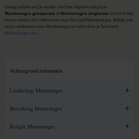
Graag helpen wij je verder met het regelen van jouw
Montenegro groepsreis
of
Montenegro singlereis
. In het linker
menu vind je alle informatie over het land Montenegro. Bekijk ook
onze rondreizen naar Montenegro en selecteer je favoriete
Montenegro reis
.
Achtergrond informatie
Landschap Montenegro
Montenegro is onderdeel van de Balkan en heeft een
Bevolking Montenegro
oppervlakte van 13.812 km². Montenegro is maar een klein
land, maar het landschap is erg gevarieerd. Over het
Montenegro heeft iets meer dan 600.000 inwoners. Meer dan
algemeen ...
Religie Montenegro
65% van de bevolking woont in de steden. De hoofdstad
Podgotica heeft ongeveer...