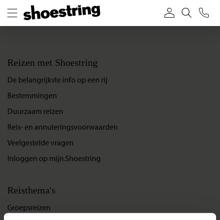
Reizen met Shoestring
De belangrijkste info op een rij
Bestemmingen
Duurzaam reizen
Reis- en annuleringsvoorwaarden
Veelgestelde vragen
Inloggen op mijn.Shoestring
Reisthema's
Groepsreizen