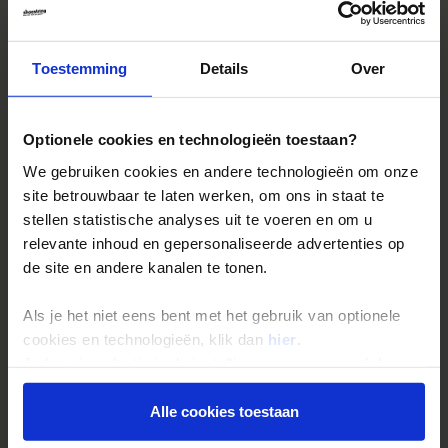
Single reizen
Festivalreizen
Gegarandeerde reizen
Toestemming
Details
Over
Nieuwe reizen
Optionele cookies en technologieën toestaan?
Over Shoestring
We gebruiken cookies en andere technologieën om onze
site betrouwbaar te laten werken, om ons in staat te
Bel, mail of chat met ons
stellen statistische analyses uit te voeren en om u
Privacybeleid
relevante inhoud en gepersonaliseerde advertenties op
Cookies instellingen
de site en andere kanalen te tonen.
Disclaimer & copyright
Als je het niet eens bent met het gebruik van optionele
Vacatures
cookies en technologieën, klik dan
hier
.
Je kunt je selectie in de instellingen aanpassen of deze
onder aan de pagina op elk gewenst moment voor de
Nieuwsbrief
toekomst wijzigen.
Alle cookies toestaan