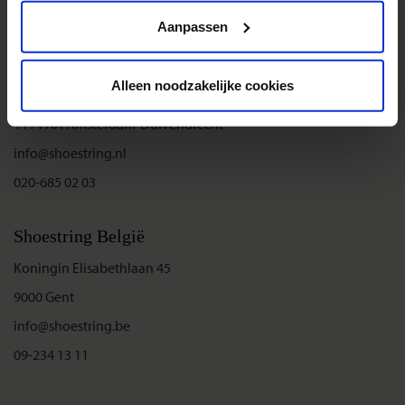
Privacy beleid
Aanpassen
Shoestring Nederland
Alleen noodzakelijke cookies
Entrada 224
1114 AA Amsterdam-Duivendrecht
info@shoestring.nl
020-685 02 03
Shoestring België
Koningin Elisabethlaan 45
9000 Gent
info@shoestring.be
09-234 13 11