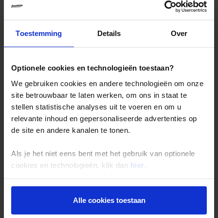
Single reizen
Festivalreizen
Gegarandeerde reizen
Toestemming
Details
Over
Nieuwe reizen
Optionele cookies en technologieën toestaan?
Over Shoestring
We gebruiken cookies en andere technologieën om onze
site betrouwbaar te laten werken, om ons in staat te
Bel, mail of chat met ons
stellen statistische analyses uit te voeren en om u
Privacybeleid
relevante inhoud en gepersonaliseerde advertenties op
Cookies instellingen
de site en andere kanalen te tonen.
Disclaimer & copyright
Als je het niet eens bent met het gebruik van optionele
Vacatures
cookies en technologieën, klik dan
hier
.
Je kunt je selectie in de instellingen aanpassen of deze
onder aan de pagina op elk gewenst moment voor de
Nieuwsbrief
toekomst wijzigen.
Alle cookies toestaan