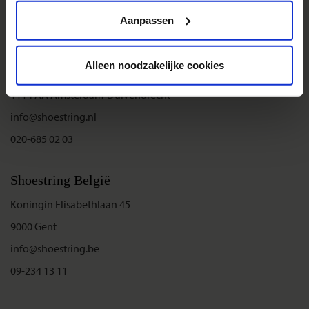
Privacy beleid
Aanpassen
Shoestring Nederland
Alleen noodzakelijke cookies
Entrada 224
1114 AA Amsterdam-Duivendrecht
info@shoestring.nl
020-685 02 03
Shoestring België
Koningin Elisabethlaan 45
9000 Gent
info@shoestring.be
09-234 13 11