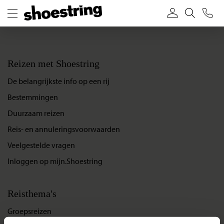
Reizen met Shoestring
De belangrijkste info op een rij
Bestemmingen
Duurzaam reizen
Reis- en annuleringsvoorwaarden
Veelgestelde vragen
Inloggen op mijn.Shoestring
Reisthema's
Groepsreizen