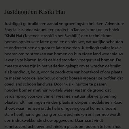
Justdiggit en Kisiki Hai
Justdiggit gebruikt een aantal vergroeningstechnieken. Adventure
Specialists ondersteunt een project in Tanzania met de techniek
"Kisiki Hai (‘levende stronk’ in het Swahili)", een techniek om
bomen opnieuw te laten groeien en nieuwe, natuurlijke scheuten
te ondersteunen en groot te laten worden. Justdiggit traint lokale
boeren om zo stronken van bomen op hun eigen land weer nieuw
leven in te blazen. In dit gebied stonden vroeger veel bomen. De
meeste ervan zijn in het verleden gekapt om te worden gebruikt
als brandhout, hout, voor de productie van houtskool of om plaats
te maken voor de landbouw, omdat boeren vroeger geloofden dat
goed land schoon land was. Door "kisiki hai"toe te passen,
houden bomen met hun wortels water vast in de grond, dat
verdamping voorkomt en er weer een natuurlijke vergroening
plaatsvindt. Trainingen vinden plaats in dorpen middels een 'Road
show', waar mensen uit de hele omgeving op af komen. Iedere
stam heeft hun eigen zang en danstechnieken en hiermee wordt
een indrukwekkende show opgevoerd. Daarnaast vindt
kennisoverdracht over technieken plaats om boeren te leren hoe