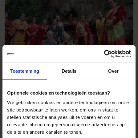
Toestemming
Details
Over
Duurzaam toerisme, je hoort de term overal. Je komt er als
reisorganisatie bijna niet meer mee weg als je niets doet voor de
bestemmingen waar je reizen uitvoert. Bomen planten, projecten
Optionele cookies en technologieën toestaan?
ondersteunen, geld doneren of huizen bouwen, je kunt van alles
doen om ervoor te...
We gebruiken cookies en andere technologieën om onze
site betrouwbaar te laten werken, om ons in staat te
stellen statistische analyses uit te voeren en om u
Lees meer
relevante inhoud en gepersonaliseerde advertenties op
de site en andere kanalen te tonen.