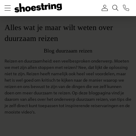
Alles wat je maar wilt weten over
duurzaam reizen
Blog duurzaam reizen
Reizen en duurzaamheid: een veelbesproken onderwerp. Moeten
we met zijn allen stoppen met reizen? Nee, dat lijkt de oplossing
niet te zijn. Reizen heeft namelijk ook heel veel voordelen, maar
het is wel goed om kritisch te kijken naar de manier waarop we
reizen en ons bewust te zijn van de dingen die we zelf kunnen
doen om meer duurzaam te reizen. Op deze blogpagina vind je
daarom van alles over het onderwerp duurzaam reizen, van tips die
je zelf direct kunt toepassen tot inspirerende reiservaringen en de
mooiste video's.