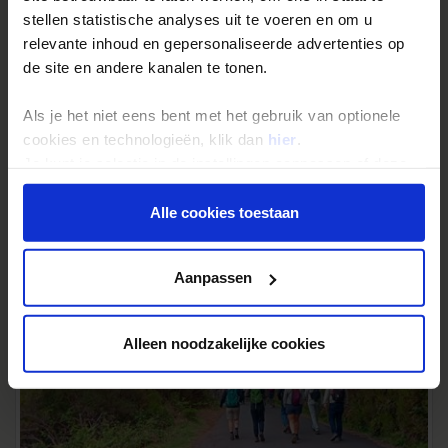
stellen statistische analyses uit te voeren en om u
relevante inhoud en gepersonaliseerde advertenties op
de site en andere kanalen te tonen.
Als je het niet eens bent met het gebruik van optionele
cookies en technologieën, klik dan
hier
.
Je kunt je selectie in de instellingen aanpassen of deze
onder aan de pagina op elk gewenst moment voor de
toekomst wijzigen.
Alle cookies toestaan
Privacy beleid
Aanpassen
Alleen noodzakelijke cookies