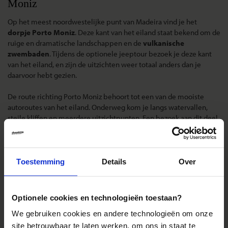
Moniz
Op het meest noordwestelijke punt van Madeira vind je het
dorpje Porto Moniz
. Deze kant van het eiland staat bekend om de
ruige en dramatische landschappen en de
vulkanische
zwembaden
. Tijdens de optionele jeeptour bezoek je deze kant
van het eiland, en zijn de uitzichten weer totaal anders dan je
daarvoor hebt gezien.
De route richting Porto Moniz behoort tot een van de mooiste
autoroutes van het eiland. Onderweg kom je langs watervallen,
steile kliffen en meerdere uitzichtpunten. Een bezoek aan dit deel
van het eiland mag je niet missen!
Laura's tip:
Je kijkt je ogen onderweg uit! In Porto Moniz kun je een
duik nemen in een van de natuurlijke zwembaden, of langs de
Toestemming
Details
Over
prachtige kustlijn lopen. Écht doen!
Optionele cookies en technologieën toestaan?
We gebruiken cookies en andere technologieën om onze
site betrouwbaar te laten werken, om ons in staat te