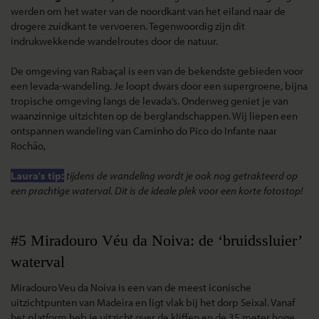
werden om het water van de noordkant van het eiland naar de
drogere zuidkant te vervoeren. Tegenwoordig zijn dit
indrukwekkende wandelroutes door de natuur.
De omgeving van Rabaçal is een van de bekendste gebieden voor
een levada-wandeling. Je loopt dwars door een supergroene, bijna
tropische omgeving langs de levada’s. Onderweg geniet je van
waanzinnige uitzichten op de berglandschappen. Wij liepen een
ontspannen wandeling van Caminho do Pico do Infante naar
Rochão,
Laura's tip:
tijdens de wandeling wordt je ook nog getrakteerd op
een prachtige waterval. Dit is de ideale plek voor een korte fotostop!
#5 Miradouro Véu da Noiva: de ‘bruidssluier’
waterval
Miradouro Veu da Noiva is een van de meest iconische
uitzichtpunten van Madeira en ligt vlak bij het dorp Seixal. Vanaf
het platform heb je uitzicht over de kliffen en de 35 meter hoge