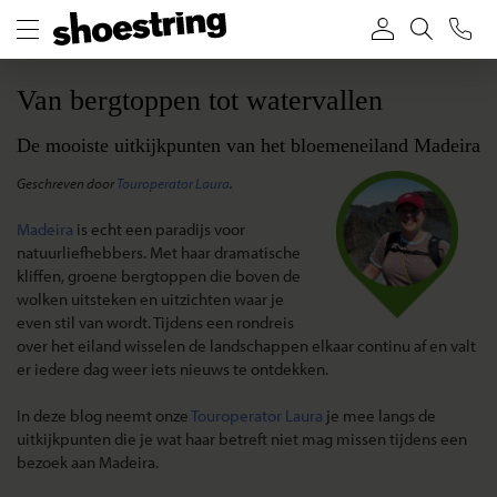
Van bergtoppen tot watervallen
De mooiste uitkijkpunten van het bloemeneiland Madeira
Geschreven door
Touroperator Laura
.
Madeira
is echt een paradijs voor
natuurliefhebbers. Met haar dramatische
kliffen, groene bergtoppen die boven de
wolken uitsteken en uitzichten waar je
even stil van wordt. Tijdens een rondreis
over het eiland wisselen de landschappen elkaar continu af en valt
er iedere dag weer iets nieuws te ontdekken.
In deze blog neemt onze
Touroperator Laura
je mee langs de
uitkijkpunten die je wat haar betreft niet mag missen tijdens een
bezoek aan Madeira.