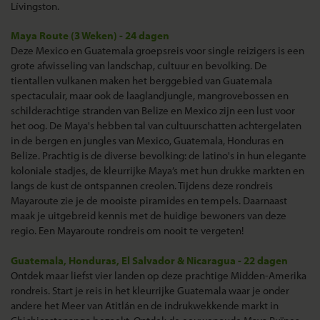
Lívingston.
Maya Route (3 Weken) - 24 dagen
Deze Mexico en Guatemala groepsreis voor single reizigers is een
grote afwisseling van landschap, cultuur en bevolking. De
tientallen vulkanen maken het berggebied van Guatemala
spectaculair, maar ook de laaglandjungle, mangrovebossen en
schilderachtige stranden van Belize en Mexico zijn een lust voor
het oog. De Maya's hebben tal van cultuurschatten achtergelaten
in de bergen en jungles van Mexico, Guatemala, Honduras en
Belize. Prachtig is de diverse bevolking: de latino's in hun elegante
koloniale stadjes, de kleurrijke Maya’s met hun drukke markten en
langs de kust de ontspannen creolen. Tijdens deze rondreis
Mayaroute zie je de mooiste piramides en tempels. Daarnaast
maak je uitgebreid kennis met de huidige bewoners van deze
regio. Een Mayaroute rondreis om nooit te vergeten!
Guatemala, Honduras, El Salvador & Nicaragua - 22 dagen
Ontdek maar liefst vier landen op deze prachtige Midden-Amerika
rondreis. Start je reis in het kleurrijke Guatemala waar je onder
andere het Meer van Atitlán en de indrukwekkende markt in