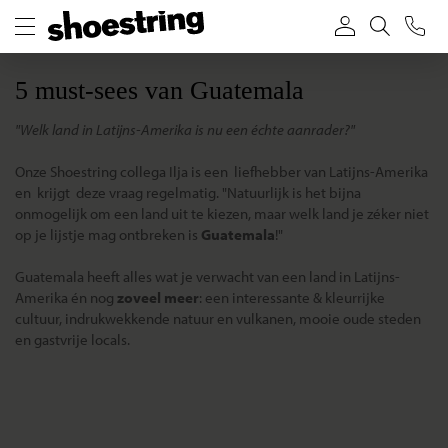
5 must-sees van Guatemala
"Welk land in Latijns-Amerika is nu een échte aanrader?"
Onze Shoestring collega Ilja is een liefhebber van Latijns-Amerika
en krijgt deze vraag regelmatig. "Natuurlijk is het bijna
onmogelijk om een land uit te kiezen, maar welk land je zéker niet
op je lijstje mag ontbreken is
Guatemala
!"
Guatemala heeft alles wat je verwacht van een land in Latijns-
Amerika én nog
zoveel meer
: een interessante & kleurrijke
cultuur, indrukwekkende natuur en vulkanen, mooie oude steden
en gastvrije locals.