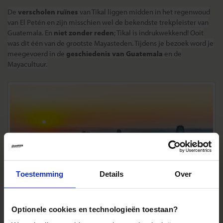
De
verscholen ruïnes
van Tikal liggen midden in het regenwoud
van El Petén en zijn misschien wel de bekendste trekpleister van
Guatemala. En
niet zonder reden
; Tikal is indrukwekkend! Ooit
was dit één van de grootste Mayasteden. Tijdens je bezoek word je
meegevoerd in de
geschiedenis van Guatemala
en de
Mayacultuur.
Toestemming
Details
Over
Optionele cookies en technologieën toestaan?