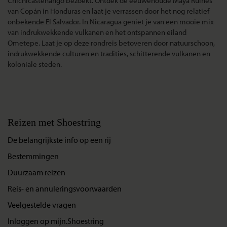
Chichicastenango bezoekt. Ontdek de eeuwenoude Maya Ruïnes
van Copán in Honduras en laat je verrassen door het nog relatief
onbekende El Salvador. In Nicaragua geniet je van een mooie mix
van indrukwekkende vulkanen en het ontspannen eiland
Ometepe. Laat je op deze rondreis betoveren door natuurschoon,
indrukwekkende culturen en tradities, schitterende vulkanen en
koloniale steden.
Reizen met Shoestring
De belangrijkste info op een rij
Bestemmingen
Duurzaam reizen
Reis- en annuleringsvoorwaarden
Veelgestelde vragen
Inloggen op mijn.Shoestring