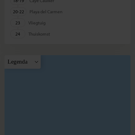
18-19
Caye Caulker
20-22
Playa del Carmen
23
Vliegtuig
24
Thuiskomst
Legenda
A
Cancun
B
Merida
C
Palenque
D
San
Christobal de
las Casas
E
Panajachel