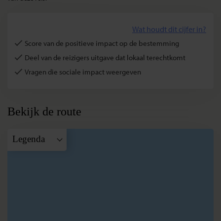
Wat houdt dit cijfer in?
Score van de positieve impact op de bestemming
Deel van de reizigers uitgave dat lokaal terechtkomt
Vragen die sociale impact weergeven
Bekijk de route
Legenda
A
Cancun
B
Merida
C
Palenque
D
San
Christobal de