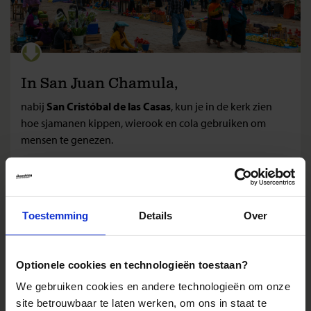
In San Juan Chamula,
nabij
San Cristóbal de las Casas
, kun je in de kerk zien
hoe sjamanen kippen, wierook en cola gebruiken om
mensen te genezen.
Toestemming
Details
Over
Optionele cookies en technologieën toestaan?
We gebruiken cookies en andere technologieën om onze
site betrouwbaar te laten werken, om ons in staat te