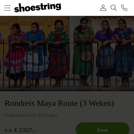
Rondreis Maya Route (3 Weken)
groepsgrootte: 8-18
24 dagen
v.a. € 2.927,-
Boek