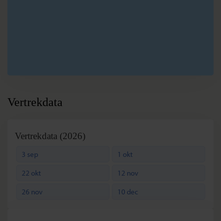
F
Antigua
G
Copan
H
Rio Dulce
I
Flores
J
Caye Caulker
K
Playa del
Carmen
Vertrekdata
Vertrekdata (2026)
3 sep
1 okt
22 okt
12 nov
26 nov
10 dec