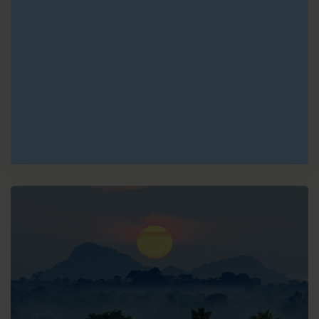
las Casas
E
Panajachel
F
Antigua
G
Copan
H
Rio Dulce
I
Flores
J
Caye Caulker
K
Playa del
Carmen