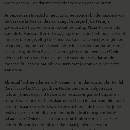
om te dansen – en dan meestal niet voor een paar minuten!
Je bezoek aan Trinidad is niet compleet zonder bij de trappen voor
de Casa de la Música (de naam zegt het eigenlijk al) te zijn
geweest. De trappen tussen de kathedraal op Plaza Mayor en de
Casa de la Música zitten elke dag tegen de avond helemaal vol met
mensen die er gezellig kletsen of, zodra er salsabandjes beginnen
te spelen, beginnen te dansen. Als je iets verder doorloopt, kom je
aan bij de grotdisco Ayala. Deze mag je ook niet overslaan! Ook
hier valt het op dat de dansvloer vol staat met salsadansende
mensen. Stil aan de bar blijven staan met je drankje is hier echt
een
no go
!
Als je zelf ook een dansje wilt wagen, is Trinidad dus zonder twijfel
the place to be
. Maar goed, wij Nederlanders en Belgen staan
natuurlijk niet bepaald bekend om onze swingende heupen en
soepele dansmoves. Het is daarom echt aan te raden om hier deel
te nemen aan een salsales. In twee uur leer je de basics die je de
rest van je reis kunt blijven oefenen. Ben je al een gevorderde
salsadanser? Ook dan is het ontzettend leuk om een salsales te
nemen. Er wordt namelijk gekeken naar je niveau en een