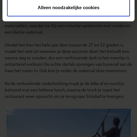
de bergen. Onderweg weet onze gids ontzettend veel te vertellen
Alleen noodzakelijke cookies
over alle flora en fauna. We komen aan bij een grot waar we in
mogen klimmen en passeren prachtige (Insta-waardige ;-))
watervallen, voordat we bij een meertje aankomen met wederom
een kleine waterval.
Omdat het hier het hele jaar door tussen de 27 en 32 graden is,
maakt het niet uit wanneer je deze excursie doet: het belooft een
warme dag te worden, dus een verfrissende duik in het meertje is
ontzettend welkom! De echte durfals sprongen van bovenaf aan de
liaan het water in. Ook kun je onder de waterval door zwemmen.
Na de verkoelende onderbreking maak je de hike af en word je
beloond met een lekkere lunch, waarna de truck je naast het
restaurant weer opwacht om je terug naar Trinidad te brengen.