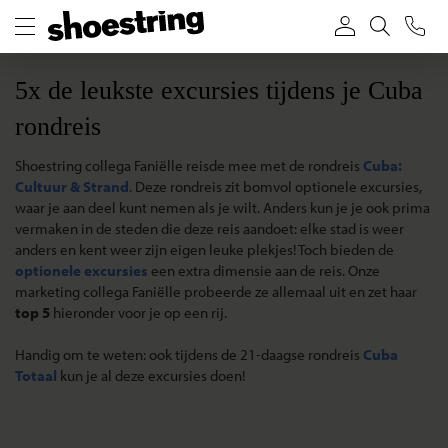
5x de leukste excursies tijdens je Cuba
rondreis
Shoestring collega Faniëlle reisde mee met de rondreis
Cuba:
Cultuur & Strand
. Deze rondreis zit bomvol optionele excursies,
waar je aan deel kunt nemen als je wilt. Anders kun je je ook prima
vermaken in de steden die deze reis aandoet: elke stad is weer
anders en kent weer zijn eigen leuke plekjes! Toch bieden de
optionele excursies
een extra dimensie aan de reis. Onze
marketing collega Faniëlle probeerde ze allemaal uit en zet haar
top 5
hieronder voor je op een rij.
Handig om te weten: ook tijdens de 21-daagse rondreis
Cuba
Totaal
kun je al deze excursies doen!