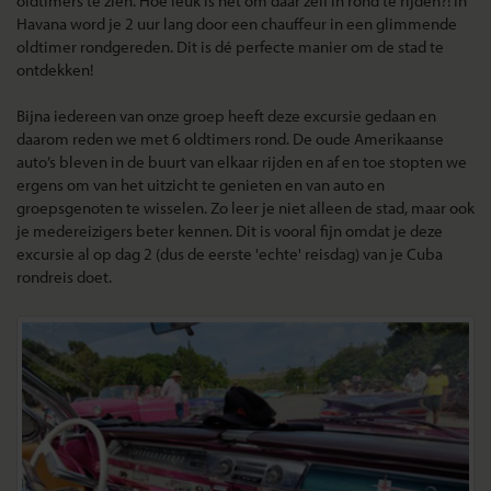
oldtimers te zien. Hoe leuk is het om daar zelf in rond te rijden?! In
Havana word je 2 uur lang door een chauffeur in een glimmende
oldtimer rondgereden. Dit is dé perfecte manier om de stad te
ontdekken!
Bijna iedereen van onze groep heeft deze excursie gedaan en
daarom reden we met 6 oldtimers rond. De oude Amerikaanse
auto’s bleven in de buurt van elkaar rijden en af en toe stopten we
ergens om van het uitzicht te genieten en van auto en
groepsgenoten te wisselen. Zo leer je niet alleen de stad, maar ook
je medereizigers beter kennen. Dit is vooral fijn omdat je deze
excursie al op dag 2 (dus de eerste 'echte' reisdag) van je Cuba
rondreis doet.