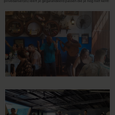
privédanser(es) leert je gegarandeerd passen die je nog niet kent!