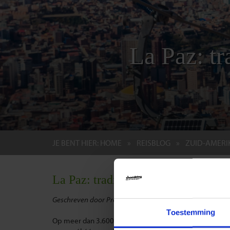
La Paz: tr
JE BENT HIER:
HOME
REISBLOG
ZUID-AMERI
La Paz: traditie en avontuur op gro
Geschreven door Product Management & Duurzaamheid 
Toestemming
Op meer dan 3.600 meter hoogte ligt La Paz, een stad di