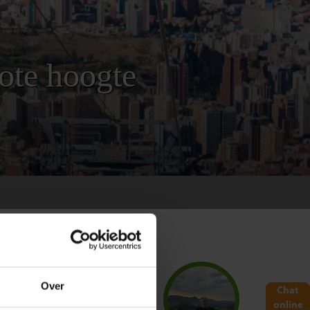
rote hoogte
Over
Chat
ende hoofdstad van Zuid-Amerika,
online