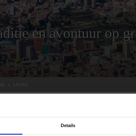
aditie en avontuur op g
KA
LA PAZ
te hoogte
collega Imme
Details
e je blijft verrassen. Het is misschien niet de meest voor de hand ligg