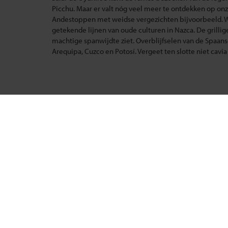
Picchu. Maar er valt nóg veel meer te ontdekken op on
Andestoppen met weidse vergezichten bijvoorbeeld. Wo
getekende lijnen van oude culturen in Nazca. De grillig
machtige spanwijdte ziet. Overblijfselen van de Spaanse
Arequipa, Cuzco en Potosí. Vergeet ten slotte niet cavia 
Reizen met Shoestring
Reisth
De belangrijkste info op een rij
Groepsr
Bestemmingen
Single r
Duurzaam reizen
Festival
Reis- en annuleringsvoorwaarden
Gegaran
Veelgestelde vragen
Nieuwe 