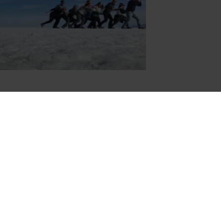
Shoestring Nederland
Entrada 224
1114 AA Amsterdam-Duivendrecht
info@shoestring.nl
020-685 02 03
Shoestring België