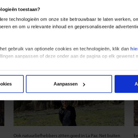
dities en modern leven op een kleurrijke manier, met op elke straathoe
blijft je verrassen, elke dag opnieuw.
ologieën toestaan?
re technologieën om onze site betrouwbaar te laten werken, om 
 voeren en om u relevante inhoud en gepersonaliseerde advertenti
 het gebruik van optionele cookies en technologieën, klik dan
hie
Natuur net buiten de stad
Z
stellingen aanpassen of deze onder aan de pagina op elk gewens
ookies
Aanpassen
A
Ook natuurliefhebbers zitten goed in La Paz. Net buiten
Ee