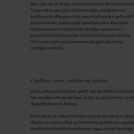
Mercado de las Brujas, beter bekend als de heksenmark
Tussen de kraampjes vind je kruiden, amuletten en
traditionele offergaven die nog altijd worden gebruikt b
Andesrituelen. Gedroogde lamafoetussen, kleurrijke
talismannen en mysterieuze drankjes geven een
fascinerend inkijkje in het spirituele leven van Bolivia.
Het is een plek waar eeuwenoude gebruiken nog
springlevend zijn.
Cholitas: trots, traditie en kracht
Wat La Paz extra karakter geeft, zijn de
cholitas
: inheems
het straatbeeld van de stad. Je ziet ze op markten, in
dagelijks leven in Bolivia.
Die trots en zichtbaarheid komen ook tot uiting in de 
theater en humor. Wat op het eerste gezicht een spektak
moderniteit hand in hand kunnen gaan, zowel op straat a