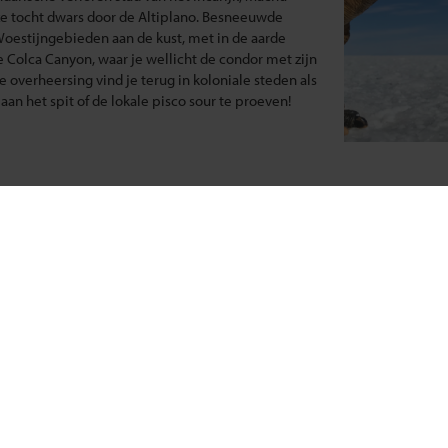
ze tocht dwars door de Altiplano. Besneeuwde
estijngebieden aan de kust, met in de aarde
e Colca Canyon, waar je wellicht de condor met zijn
 overheersing vind je terug in koloniale steden als
aan het spit of de lokale pisco sour te proeven!
Update situatie Midden-Oosten
Klik hier
ema's
Over Shoestring
eizen
Bel, mail of chat met ons
eizen
Privacybeleid
reizen
Cookies instellingen
deerde reizen
Disclaimer & copyright
reizen
Vacatures