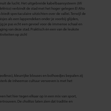
nuit de lucht. Het uitgebreide kabelbaansysteem (
Mi
leférico
) verbindt de stad met het hoger gelegen El Alto
 biedt spectaculaire uitzichten over de vallei. Terwijl de
isjes als een lappendeken onder je voorbij glijden,
ijg je pas echt een gevoel voor de immense schaal en
gging van deze stad. Praktisch én een van de leukste
tiviteiten op zich!
polleras
), kleurrijke blouses en bolhoedjes bepalen zij
 sterk de inheemse cultuur verweven is met het
en het hier tegen elkaar op in een mix van sport,
fvertrouwen. De
cholitas
laten zien dat traditie en