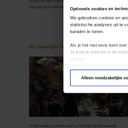
maar wél één van de meest bijzondere. Hier botsen tra
Paz laat zich niet vangen in één beeld of moment, maar 
Optionele cookies en techn
We gebruiken cookies en ande
statistische analyses uit te
kanalen te tonen.
Als je het niet eens bent met
De kleurrijke heksenmarkt
Je kunt je selectie in de in
wijzigen.
Privacy beleid
Alleen noodzakelijke c
In het oude centrum van La Paz ligt de beroemde