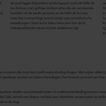
t.
de stad liggen bijzondere landschappen zoals de Valle de
va
las Ánimas, met grillige rotsformaties die als versteende
Te
ij
beelden uit de aarde oprijzen, en de Valle de la Luna,
en
waar het maanachtige terrein zorgt voor surrealistische
hu
wandelingen. Deze korte hikes laten zien hoe dicht
kr
indrukwekkende natuur bij het stadsleven ligt.
li
ac
e vrouwen die trots hun traditionele kleding dragen. Met wijde rokken (
 het openbaar vervoer en tijdens feestdagen. Een levend symbool van hoe
populaire
cholita
-worstelwedstrijden. In traditionele kleding nemen vrouw
el lijkt, vertelt een dieper verhaal over identiteit, emancipatie en zel
ls in de ring.