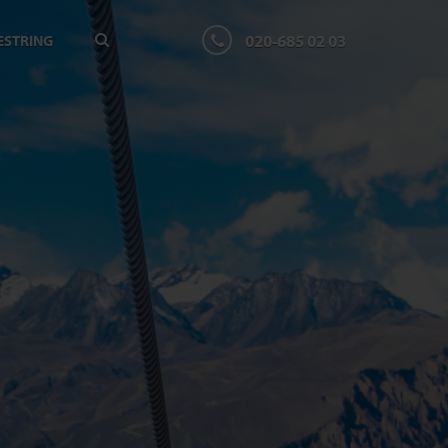
020-685 02 03
ESTRING