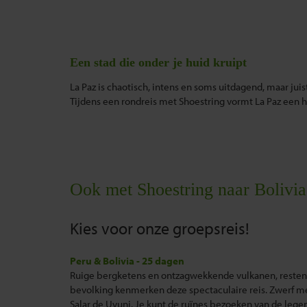
Een stad die onder je huid kruipt
La Paz is chaotisch, intens en soms uitdagend, maar juis
Tijdens een rondreis met Shoestring vormt La Paz een 
Ook met Shoestring naar Bolivia
Kies voor onze groepsreis!
Peru & Bolivia - 25 dagen
Ruige bergketens en ontzagwekkende vulkanen, resten
bevolking kenmerken deze spectaculaire reis. Zwerf m
Salar de Uyuni. Je kunt de ruïnes bezoeken van de legen