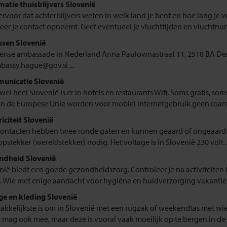
matie thuisblijvers Slovenië
ervoor dat achterblijvers weten in welk land je bent en hoe lang je w
er je contact opneemt. Geef eventueel je vluchttijden en vluchtnum
sen Slovenië
ense ambassade in Nederland Anna Paulownastraat 11, 2518 BA Den 
bassy.hague@gov.si
...
unicatie Slovenië
jwel heel Slovenië is er in hotels en restaurants Wifi. Soms gratis, s
n de Europese Unie worden voor mobiel internetgebruik geen roami
riciteit Slovenië
ontacten hebben twee ronde gaten en kunnen geaard of ongeaard z
pstekker (wereldstekker) nodig. Het voltage is in Slovenië 230 volt ..
ndheid Slovenië
nië biedt een goede gezondheidszorg. Controleer je na activiteiten 
. Wie met enige aandacht voor hygiëne en huidverzorging vakantie vi
e en kleding Slovenië
akkelijkste is om in Slovenië met een rugzak of weekendtas met wiel
 mag ook mee, maar deze is vooral vaak moeilijk op te bergen in de bu