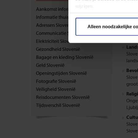
wijzigen.
Aankomst informatie Slovenië
Graag he
Informatie thuisblijvers Slovenië
informa
Privacy beleid
Adressen Slovenië
Alleen noodzakelijke c
Communicatie Slovenië
Achter
Elektriciteit Slovenië
Lands
Gezondheid Slovenië
Slove
Bagage en kleding Slovenië
lands
Geld Slovenië
Bevol
Openingstijden Slovenië
Slove
Fotografie Slovenië
groot
Veiligheid Slovenië
Relig
Reisdocumenten Slovenië
Ongev
Tijdsverschil Slovenië
Ljubl
Cultu
Slove
Sloven