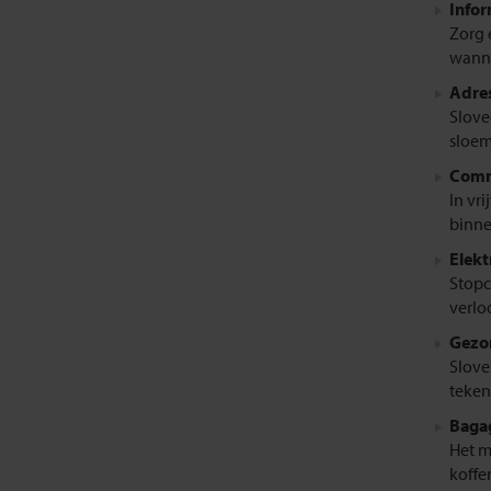
Infor
Zorg 
wanne
Adres
Slove
sloem
Comm
In vri
binne
Elekt
Stopc
verloo
Gezo
Slove
teken
Bagag
Het m
koffer