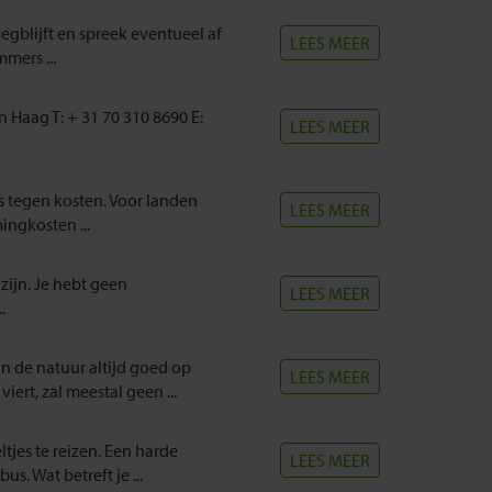
egblijft en spreek eventueel af
LEES MEER
mers ...
Haag T: + 31 70 310 8690 E:
LEES MEER
oms tegen kosten. Voor landen
LEES MEER
ngkosten ...
ijn. Je hebt geen
LEES MEER
.
in de natuur altijd goed op
LEES MEER
ert, zal meestal geen ...
tjes te reizen. Een harde
LEES MEER
s. Wat betreft je ...