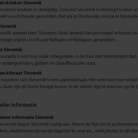
en drinken Slovenië
oveense keuken is veelzijdig. Doordat Slovenië is omringd is door a
veel verschillende gerechten. Net als in Oostenrijk vind je er bijvoorbe
Slovenië
ovenië spreekt men Sloveens. Vaak spreekt het personeel in hotels en
mmige regio’s wordt ook Italiaans of Hongaars gesproken ...
n Slovenië
staurants is een fooi vaak inbegrepen. Is de fooi niet inbegrepen dan
 reisbegeleiders, gidsen en chauffeurs die voor..
en klimaat Slovenië
t noorden van Slovenië is een alpenklimaat. Het weer kan hier wisselv
. Vaak zijn dit korte hevige buien. In de winter ligt er sneeuw op de b
sche informatie
mst informatie Slovenië
e eerste dag in Slovenië rustig aan. Neem de tijd om te acclimatiseren
en, onderneem de eerste dag niet te veel en... veel plezier in dit dee