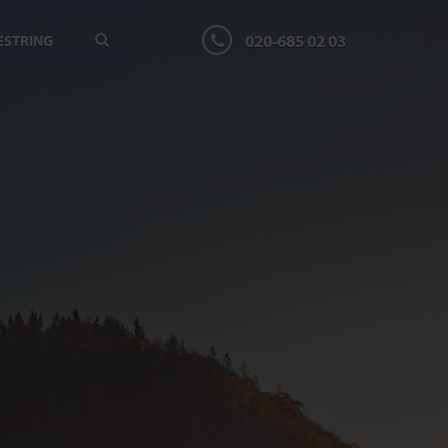
020-685 02 03
ESTRING