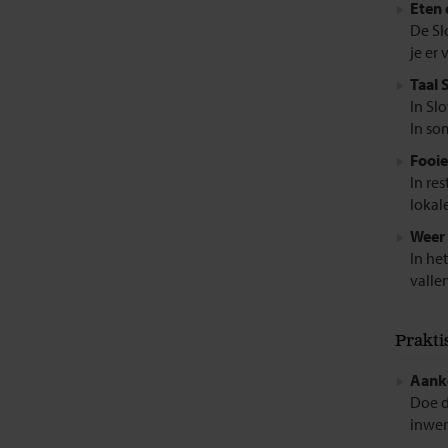
Eten 
De Sl
je er 
Taal 
In Sl
In so
Fooie
In re
lokale
Weer 
In he
vallen
Prakti
Aanko
Doe d
inwerk