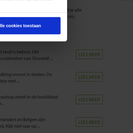
 singlereis. In het
linker menu
vind je alle
ë
en selecteer je favoriete Slovenië reis.
lle cookies toestaan
 land is bebost. Het
LEES MEER
oordwesten van Slovenië ...
olking woont in steden. De
LEES MEER
or met ...
sschop zetelt in de hoofdstad
LEES MEER
..
erlanders en Belgen zijn
LEES MEER
 Kijk niet raar op ...