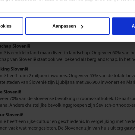
lpen wij je met het regelen van jouw Slovenië groepsreis of Slovenië
tie over het land Slovenië. Bekijk ook onze
rondreizen naar Sloveni
ookies
Aanpassen
A
grond informatie
chap Slovenië
nië is een klein land maar divers in landschap. Ongeveer 60% van het
chap van Slovenië staat ook wel bekend als berglandschap. In het n
king Slovenië
nië heeft ruim 2 miljoen inwoners. Ongeveer 55% van de totale bev
ste steden van Slovenië zijn Ljubljana met 286.900 inwoners en Marib
ie Slovenië
eer 70% van de Sloveense bevolking is rooms-katholiek. De aartsbi
jana. Andere christelijke bevolkingsgroepen zijn Sevisch-orthodoxen
ur Slovenië
nië heeft een rijke cultuur en geschiedenis. In vergelijking met Ned
en vaak wat meer gesloten. De Slovenen zijn van huis uit erg gastvrij.