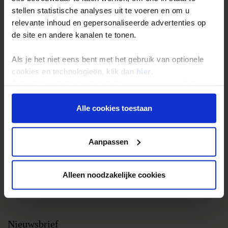
stellen statistische analyses uit te voeren en om u
Groepsreizen
relevante inhoud en gepersonaliseerde advertenties op
Single reizen
de site en andere kanalen te tonen.
Festivalreizen
Als je het niet eens bent met het gebruik van optionele
Gegarandeerde reizen
cookies en technologieën, klik dan
hier
.
Nieuwe reizen
Je kunt je selectie in de instellingen aanpassen of deze
onder aan de pagina op elk gewenst moment voor de
toekomst wijzigen.
Alle cookies toestaan
Over Shoestring
Bel, mail of chat met ons
Privacy beleid
Aanpassen
Privacybeleid
Cookies instellingen
Alleen noodzakelijke cookies
Disclaimer & copyright
Vacatures
Nieuwsbrief