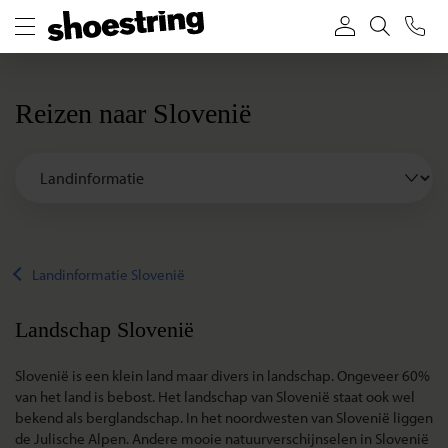
Reizen naar Slovenië
Landinformatie Slovenië
Landschap Slovenië
Slovenië is een klein land maar divers in landschap. Ongeveer 60%
van het land is bebost. Het landschap van Slovenië staat ook wel
bekend als berglandschap. In het noordwesten van Slovenië liggen
de Julische Alpen. Andere mooie natuurverschijnselen in Slovenië