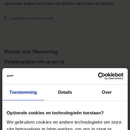
zijn onder andere het meer van Bled en het meer van Bohinj.
Landinformatie Slovenië
Reizen met Shoestring
De belangrijkste info op een rij
Bestemmingen
Duurzaam reizen
Reis- en annuleringsvoorwaarden
Toestemming
Details
Over
Veelgestelde vragen
Inloggen op mijn.Shoestring
Optionele cookies en technologieën toestaan?
We gebruiken cookies en andere technologieën om onze
Reisthema's
site betrouwbaar te laten werken, om ons in staat te