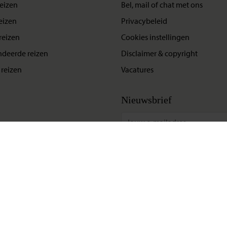
eizen
Bel, mail of chat met ons
eizen
Privacybeleid
reizen
Cookies instellingen
deerde reizen
Disclaimer & copyright
reizen
Vacatures
Nieuwsbrief
Update situatie Midden-Oosten
Klik hier