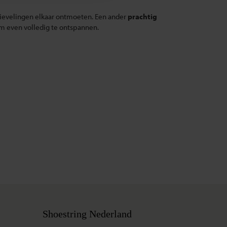
tievelingen elkaar ontmoeten. Een
ander
prachtig
d om even volledig te ontspannen.
Shoestring Nederland