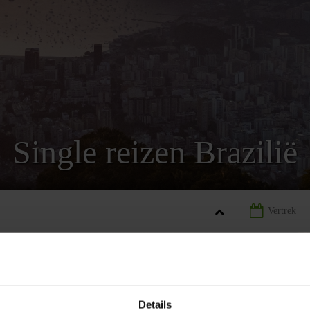
Single reizen Brazilië
LIË
SINGLE REIZEN BRAZILIË
Details