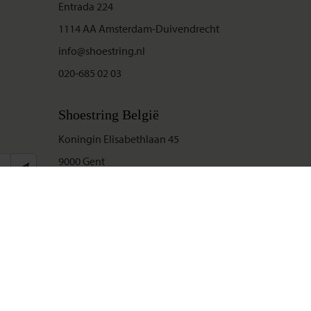
Entrada 224
1114 AA Amsterdam-Duivendrecht
info@shoestring.nl
020-685 02 03
Shoestring België
Koningin Elisabethlaan 45
9000 Gent
info@shoestring.be
09-234 13 11