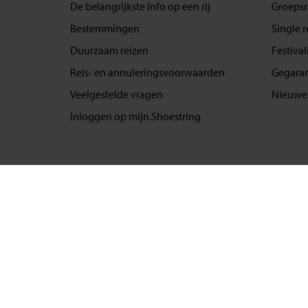
De belangrijkste info op een rij
Groepsr
Bestemmingen
Single r
Duurzaam reizen
Festival
Reis- en annuleringsvoorwaarden
Gegaran
Veelgestelde vragen
Nieuwe 
Inloggen op mijn.Shoestring