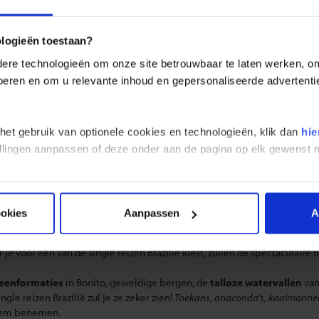
REIZEN
LANDINFORMATIE
ologieën toestaan?
ereizen Brazilië
re technologieën om onze site betrouwbaar te laten werken, om 
 voeren en om u relevante inhoud en gepersonaliseerde advertenti
reizen, maar toch samen,
dat is een single reis Brazilië! Brazilië ont
er af en toe lekker alleen op uit te trekken of in het gezelschap van de 
rende stranden,
de indrukwekkende
watervallen van Foz do Iguaçu
e
 het gebruik van optionele cookies en technologieën, klik dan
hie
eld door bruisende steden.
stellingen aanpassen of deze onder aan de pagina op elk gewens
Maravilhosa
’ (Marvelous City),
ook bekend als
Rio de Janeiro
, mag je tij
 rust op prachtige, hagelwitte stranden en bij pittoreske baaien onde
ge bevolking voert
muziek en dans
op en maakt daarmee Rio de Janeir
buiten Rio de Janeiro, waar alles draaide om de zoektocht naar goud, zi
ookies
Aanpassen
A
je voor een van de single reizen Brazilië kiest, zullen de spectaculair
eenformaties
in Bonito, geweldige bergen, de
talloze watervallen
van
ngle reizen Brazilië zul je ze zeker zien!
Toekans, anaconda's, kaaimanne
dem benemen.