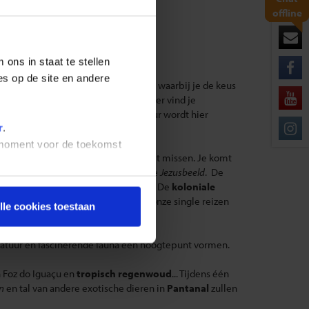
offline
ons in staat te stellen
es op de site en andere
dekken met gelijkgestemde reisgenoten waarbij je de keus
groep activiteiten te ondernemen. Hier vind je
n de
Amazone
. De rust van de natuur wordt hier
r
.
t moment voor de toekomst
dens je rondreis Brazilië natuurlijk niet missen. Je komt
r toeziend oog van het wereldberoemde
Jezusbeeld
. De
o tot een bruisende en actieve stad. De
koloniale
jn de volgende stop tijdens één van onze single reizen
lle cookies toestaan
e natuur en fascinerende fauna een hoogtepunt vormen.
 Foz do Iguaçu en
tropisch regenwoud
... Tijdens één
n
en tal van andere exotische dieren in
Pantanal
zullen