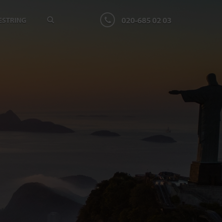
020-685 02 03
ESTRING