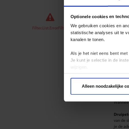
GROEPS
Optionele cookies en techn
Singl
We gebruiken cookies en ande
Filter.List.ErrorFilter
statistische analyses uit te
Alleen 
kanalen te tonen.
hebt om 
schitte
Als je het niet eens bent met
afgewiss
Je kunt je selectie in de in
‘
Cidade 
wijzigen.
hier tot
uitbundi
Privacy beleid
dorpjes
Alleen noodzakelijke c
Brazilië.
Wanneer 
Druipst
van de si
je de a