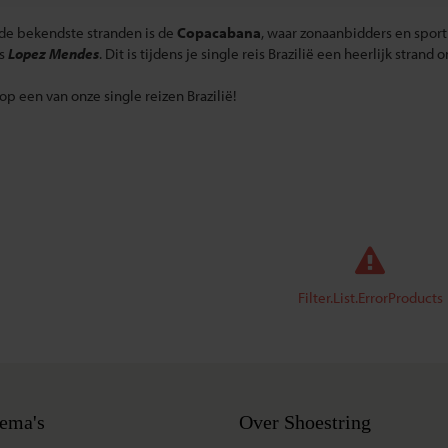
de bekendste stranden is de
Copacabana
, waar zonaanbidders en spor
is
Lopez Mendes
. Dit is tijdens je single reis Brazilië een heerlijk stran
p een van onze single reizen Brazilië!
Filter.List.ErrorProducts
ema's
Over Shoestring